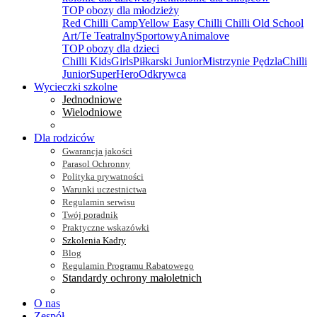
TOP obozy dla młodzieży
Red Chilli Camp
Yellow Easy Chilli
Chilli Old School
Art/Te Teatralny
Sportowy
Animalove
TOP obozy dla dzieci
Chilli Kids
Girls
Piłkarski Junior
Mistrzynie Pędzla
Chilli
Junior
SuperHero
Odkrywca
Wycieczki szkolne
Jednodniowe
Wielodniowe
Dla rodziców
Gwarancja jakości
Parasol Ochronny
Polityka prywatności
Warunki uczestnictwa
Regulamin serwisu
Twój poradnik
Praktyczne wskazówki
Szkolenia Kadry
Blog
Regulamin Programu Rabatowego
Standardy ochrony małoletnich
O nas
Zespół