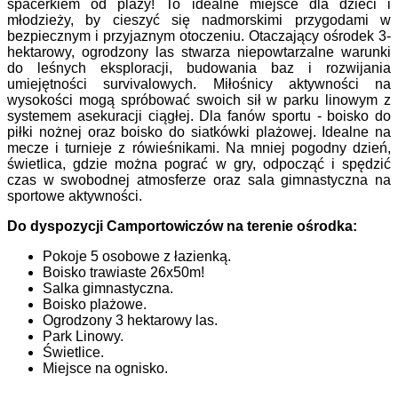
spacerkiem od plaży! To idealne miejsce dla dzieci i
młodzieży, by cieszyć się nadmorskimi przygodami w
bezpiecznym i przyjaznym otoczeniu.
Otaczający ośrodek 3-
hektarowy, ogrodzony las stwarza niepowtarzalne warunki
do leśnych eksploracji, budowania baz i rozwijania
umiejętności survivalowych. Miłośnicy aktywności na
wysokości mogą spróbować swoich sił w parku linowym z
systemem asekuracji ciągłej.
Dla fanów sportu - boisko do
piłki nożnej oraz boisko do siatkówki plażowej. Idealne na
mecze i turnieje z rówieśnikami. Na mniej pogodny dzień,
świetlica, gdzie można pograć w gry, odpocząć i spędzić
czas w swobodnej atmosferze oraz sala gimnastyczna na
sportowe aktywności.
Do dyspozycji Camportowiczów na terenie ośrodka:
Pokoje 5 osobowe z łazienką.
Boisko trawiaste 26x50m!
Salka gimnastyczna.
Boisko plażowe.
Ogrodzony 3 hektarowy las.
Park Linowy.
Świetlice.
Miejsce na ognisko.