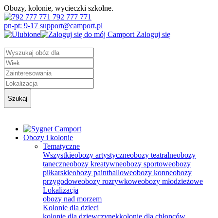
Obozy, kolonie, wycieczki szkolne.
792 777 771
pn-pt: 9-17 support@camport.pl
Zaloguj się
Szukaj
Obozy i kolonie
Tematyczne
Wszystkie
obozy artystyczne
obozy teatralne
obozy
taneczne
obozy kreatywne
obozy sportowe
obozy
piłkarskie
obozy paintballowe
obozy konne
obozy
przygodowe
obozy rozrywkowe
obozy młodzieżowe
Lokalizacja
obozy nad morzem
Kolonie dla dzieci
kolonie dla dziewczynek
kolonie dla chłopców