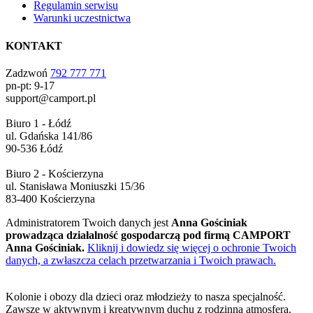
Regulamin serwisu
Warunki uczestnictwa
KONTAKT
Zadzwoń
792 777 771
pn-pt: 9-17
support@camport.pl
Biuro 1 - Łódź
ul. Gdańska 141/86
90-536 Łódź
Biuro 2 - Kościerzyna
ul. Stanisława Moniuszki 15/36
83-400 Kościerzyna
Administratorem Twoich danych jest
Anna Gościniak
prowadząca działalność gospodarczą pod firmą CAMPORT
Anna Gościniak.
Kliknij i dowiedz się więcej o ochronie Twoich
danych, a zwłaszcza celach przetwarzania i Twoich prawach.
Kolonie i obozy dla dzieci oraz młodzieży to nasza specjalność.
Zawsze w aktywnym i kreatywnym duchu z rodzinną atmosferą.