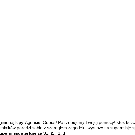
ginionej lupy.
Agencie! Odbiór!
Potrzebujemy Twojej pomocy! Ktoś bezcz
miałków poradzi sobie z szeregiem zagadek i
wyruszy na supermisje s
ermisja startuje za 3... 2... 1...!