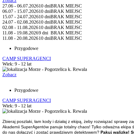
Zobacz
27.06 - 06.07.2026
10 dni
BRAK MIEJSC
06.07 - 15.07.2026
10 dni
BRAK MIEJSC
15.07 - 24.07.2026
10 dni
BRAK MIEJSC
24.07 - 02.08.2026
10 dni
BRAK MIEJSC
02.08 - 11.08.2026
10 dni
BRAK MIEJSC
11.08 - 19.08.2026
9 dni
BRAK MIEJSC
11.08 - 20.08.2026
10 dni
BRAK MIEJSC
Przygodowe
CAMP SUPERAGENCI
Wiek: 9 - 12 lat
Morze - Pogorzelica k. Rewala
Zobacz
Przygodowe
CAMP SUPERAGENCI
Wiek: 9 - 12 lat
Morze - Pogorzelica k. Rewala
Zbieraj poszlaki, łam kody i działaj z ekipą, żeby rozwiązać sprawę za
Akademii
SuperAgentów panuje totalny chaos! Tylko odważna ekipa ś
do nas dołączyć i zostać
prawdziwym detektywem?
Pakuj walizkę! Sup