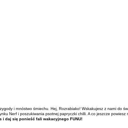
przygody i mnóstwo śmiechu.
Hej, Rozrabiako! Wskakujesz z nami do ś
ynku Nerf i poszukiwania psotnej papryczki chilli. A co jeszcze powie
s i daj się ponieść fali wakacyjnego FUNU!