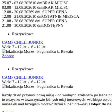
25.07 - 03.08.2026
10 dni
BRAK MIEJSC
03.08 - 12.08.2026
10 dni
BRAK MIEJSC
12.08 - 20.08.2026
9 dni
SUPER CENA
12.08 - 21.08.2026
10 dni
OSTATNIE MIEJSCA
21.08 - 28.08.2026
8 dni
SUPER CENA
21.08 - 30.08.2026
10 dni
DOSTĘPNY
Rozrywkowe
CAMP CHILLI JUNIOR
Wiek: 7 - 12 lat / 6 - 12 lat
Morze - Pogorzelica k. Rewala
Zobacz
Rozrywkowe
CAMP CHILLI JUNIOR
Wiek: 7 - 12 lat / 6 - 12 lat
Morze - Pogorzelica k. Rewala
Każdy dzień przynosi nową misję - od wodnych szaleństw po leśne 
to wszystko w towarzystwie leśnych misji terenowych, wielkiego pojed
muszelek nad brzegiem morza? Brzmi super, prawda?
Dołącz do na