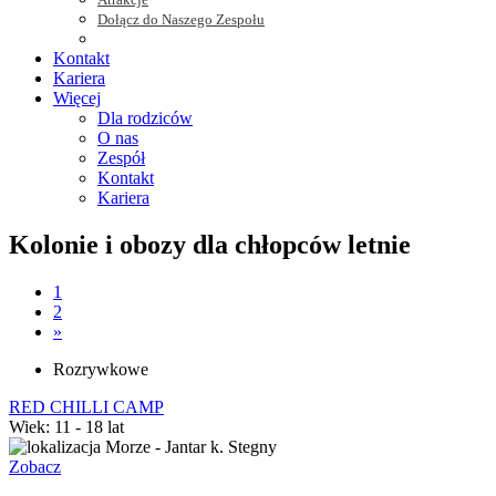
Dołącz do Naszego Zespołu
Kontakt
Kariera
Więcej
Dla rodziców
O nas
Zespół
Kontakt
Kariera
Kolonie i obozy dla chłopców letnie
1
2
Następna
»
Rozrywkowe
RED CHILLI CAMP
Wiek: 11 - 18 lat
Morze - Jantar k. Stegny
Zobacz