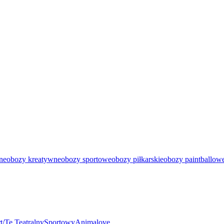
ne
obozy kreatywne
obozy sportowe
obozy piłkarskie
obozy paintballow
t/Te Teatralny
Sportowy
Animalove