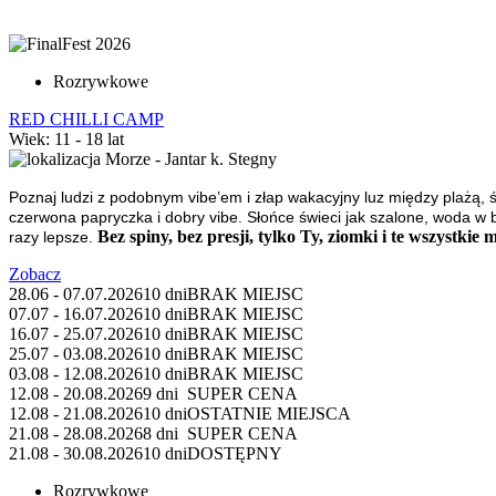
Rozrywkowe
RED CHILLI CAMP
Wiek: 11 - 18 lat
Morze - Jantar k. Stegny
Poznaj ludzi z podobnym vibe’em i złap wakacyjny luz między plażą, 
czerwona papryczka i dobry vibe. Słońce świeci jak szalone, woda w 
Bez spiny, bez presji, tylko Ty, ziomki i te wszystkie m
razy lepsze.
Zobacz
28.06 - 07.07.2026
10 dni
BRAK MIEJSC
07.07 - 16.07.2026
10 dni
BRAK MIEJSC
16.07 - 25.07.2026
10 dni
BRAK MIEJSC
25.07 - 03.08.2026
10 dni
BRAK MIEJSC
03.08 - 12.08.2026
10 dni
BRAK MIEJSC
12.08 - 20.08.2026
9 dni
SUPER CENA
12.08 - 21.08.2026
10 dni
OSTATNIE MIEJSCA
21.08 - 28.08.2026
8 dni
SUPER CENA
21.08 - 30.08.2026
10 dni
DOSTĘPNY
Rozrywkowe