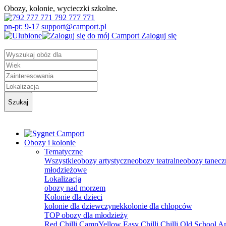
Obozy, kolonie, wycieczki szkolne.
792 777 771
pn-pt: 9-17 support@camport.pl
Zaloguj się
Szukaj
Obozy i kolonie
Tematyczne
Wszystkie
obozy artystyczne
obozy teatralne
obozy tanecz
młodzieżowe
Lokalizacja
obozy nad morzem
Kolonie dla dzieci
kolonie dla dziewczynek
kolonie dla chłopców
TOP obozy dla młodzieży
Red Chilli Camp
Yellow Easy Chilli
Chilli Old School
Ar