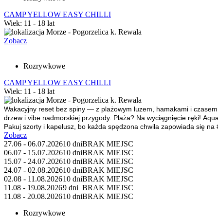
CAMP YELLOW EASY CHILLI
Wiek: 11 - 18 lat
Morze - Pogorzelica k. Rewala
Zobacz
Rozrywkowe
CAMP YELLOW EASY CHILLI
Wiek: 11 - 18 lat
Morze - Pogorzelica k. Rewala
Wakacyjny reset bez spiny — z plażowym luzem, hamakami i czasem d
drzew i vibe nadmorskiej przygody. Plaża? Na wyciągnięcie ręki! Aq
Pakuj szorty i kapelusz, bo każda spędzona chwila zapowiada się n
Zobacz
27.06 - 06.07.2026
10 dni
BRAK MIEJSC
06.07 - 15.07.2026
10 dni
BRAK MIEJSC
15.07 - 24.07.2026
10 dni
BRAK MIEJSC
24.07 - 02.08.2026
10 dni
BRAK MIEJSC
02.08 - 11.08.2026
10 dni
BRAK MIEJSC
11.08 - 19.08.2026
9 dni
BRAK MIEJSC
11.08 - 20.08.2026
10 dni
BRAK MIEJSC
Rozrywkowe