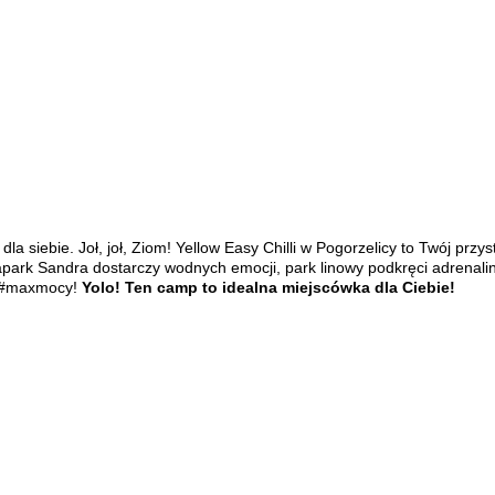
la siebie.
Joł, joł, Ziom! Yellow Easy Chilli w Pogorzelicy to Twój prz
uapark Sandra dostarczy wodnych emocji, park linowy podkręci adrenali
a #maxmocy!
Yolo! Ten camp to idealna miejscówka dla Ciebie!