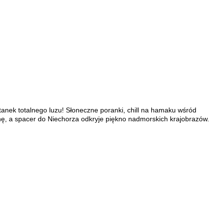
ystanek totalnego luzu! Słoneczne poranki, chill na hamaku wśród
nę, a spacer do Niechorza odkryje piękno nadmorskich krajobrazów.