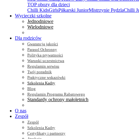
TOP obozy dla dzieci
Chilli Kids
Girls
Piłkarski Junior
Mistrzynie Pędzla
Chilli J
Wycieczki szkolne
Jednodniowe
Wielodniowe
Dla rodziców
Gwarancja jakości
Parasol Ochronny
Polityka prywatności
Warunki uczestnictwa
Regulamin serwisu
Twój poradnik
Praktyczne wskazówki
Szkolenia Kadry
Blog
Regulamin Programu Rabatowego
Standardy ochrony małoletnich
O nas
Zespół
Zespół
Szkolenia Kadry
Certyfikaty i partnerzy
Atrakcje