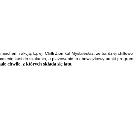
śmiechem i akcją.
Ej, ej, Chilli Ziomku
!
Myślałeś/aś, że bardziej chillowo 
basenie kusi do skakania, a plażowanie to obowiązkowy punkt programu. 
ałe chwile, z których składa się lato.