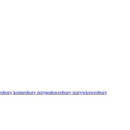
e
obozy konne
obozy przygodowe
obozy rozrywkowe
obozy