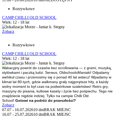
Rozrywkowe
CAMP CHILLI OLD SCHOOL
Wiek: 12 - 18 lat
Morze - Jantar k. Stegny
Zobacz
Rozrywkowe
CAMP CHILLI OLD SCHOOL
Wiek: 12 - 18 lat
Morze - Jantar k. Stegny
Wakacyjny powrót do czasów bez scrollowania — z grami, muzyką,
stylówkami i paczką ludzi.
Serwus, OldschooloManiaki! Odpalamy
wehikuł czasu i przenosimy się o ponad 40 lat wstecz! Wpadamy w
klimat lat 80-tych, gdzie walkmany grały najgorętsze hity, a każdy
wolny moment to był czas na podwórkowe szaleństwo! Retro gry,
maszyny do pisania, kultowe kasety i życie bez pośpiechu. Tego nie
znajdziecie nigdzie indziej. Tylko na campie Chilli Old
School!
Gotowi na podróż do przeszłości?
Zobacz
07.07 - 16.07.2026
10 dni
BRAK MIEJSC
16.07 - 25.07.2026
10 dni
BRAK MIEJSC