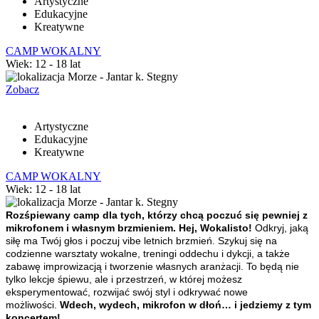
Artystyczne
Edukacyjne
Kreatywne
CAMP WOKALNY
Wiek: 12 - 18 lat
Morze - Jantar k. Stegny
Zobacz
Artystyczne
Edukacyjne
Kreatywne
CAMP WOKALNY
Wiek: 12 - 18 lat
Morze - Jantar k. Stegny
Rozśpiewany camp dla tych, którzy chcą poczuć się pewniej z
mikrofonem i własnym brzmieniem.
Hej, Wokalisto!
Odkryj, jaką
siłę ma Twój głos i poczuj vibe letnich brzmień. Szykuj się na
codzienne warsztaty wokalne, treningi oddechu i dykcji, a także
zabawę improwizacją i tworzenie własnych aranżacji. To będą nie
tylko lekcje śpiewu, ale i przestrzeń, w której możesz
eksperymentować, rozwijać swój styl i odkrywać nowe
możliwości.
Wdech, wydech, mikrofon w dłoń… i jedziemy z tym
koncertem!