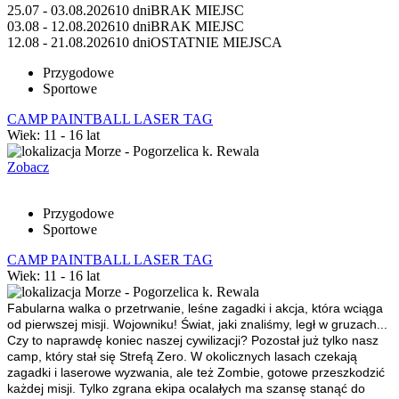
25.07 - 03.08.2026
10 dni
BRAK MIEJSC
03.08 - 12.08.2026
10 dni
BRAK MIEJSC
12.08 - 21.08.2026
10 dni
OSTATNIE MIEJSCA
Przygodowe
Sportowe
CAMP PAINTBALL LASER TAG
Wiek: 11 - 16 lat
Morze - Pogorzelica k. Rewala
Zobacz
Przygodowe
Sportowe
CAMP PAINTBALL LASER TAG
Wiek: 11 - 16 lat
Morze - Pogorzelica k. Rewala
Fabularna walka o przetrwanie, leśne zagadki i akcja, która wciąga
od pierwszej misji.
Wojowniku! Świat, jaki znaliśmy, legł w gruzach...
Czy to naprawdę koniec naszej cywilizacji? Pozostał już tylko nasz
camp, który stał się Strefą Zero. W okolicznych lasach czekają
zagadki i laserowe wyzwania, ale też Zombie, gotowe przeszkodzić
każdej misji. Tylko zgrana ekipa ocalałych ma szansę stanąć do