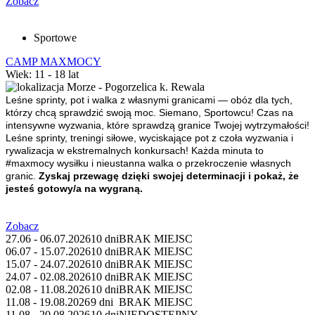
Zobacz
Sportowe
CAMP MAXMOCY
Wiek: 11 - 18 lat
Morze - Pogorzelica k. Rewala
Leśne sprinty, pot i walka z własnymi granicami — obóz dla tych,
którzy chcą sprawdzić swoją moc. Siemano, Sportowcu! Czas na
intensywne wyzwania, które sprawdzą granice Twojej wytrzymałości!
Leśne sprinty, treningi siłowe, wyciskające pot z czoła wyzwania i
rywalizacja w ekstremalnych konkursach! Każda minuta to
#maxmocy wysiłku i nieustanna walka o przekroczenie własnych
granic.
Zyskaj przewagę dzięki swojej determinacji i pokaż, że
jesteś gotowy/a na wygraną.
Zobacz
27.06 - 06.07.2026
10 dni
BRAK MIEJSC
06.07 - 15.07.2026
10 dni
BRAK MIEJSC
15.07 - 24.07.2026
10 dni
BRAK MIEJSC
24.07 - 02.08.2026
10 dni
BRAK MIEJSC
02.08 - 11.08.2026
10 dni
BRAK MIEJSC
11.08 - 19.08.2026
9 dni
BRAK MIEJSC
11.08 - 20.08.2026
10 dni
NIEDOSTĘPNY