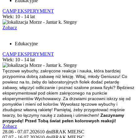
Edukacyjne
CAMP EKSPERYMENT
Wiek: 10 - 14 lat
Morze - Jantar k. Stegny
Zobacz
Edukacyjne
CAMP EKSPERYMENT
Wiek: 10 - 14 lat
Morze - Jantar k. Stegny
Tęczowe wybuchy, zakręcone reakcje i nauka, która bardziej
przypomina dobrą zabawę niż lekcję.
Witaj, młody Geniuszu!
Co
powiesz na to, żeby do laboratoryjnych fiolek dodać petardę
zabawy, włączyć odliczanie i poznać szalone prawa fizyki? Będziesz
eksperymentował pod okiem zakręconego na punkcie
eksperymentów Wychowawcy. Za drzwiami pracowni iskrzy się od
pomysłów i mieni od kolorów. Wywołasz tęczowe wybuchy i
zbudujesz własną rakietę! Pamiętaj, żeby przygotować mięśnie
twarzy, bo łączymy naukę z zabawą i uśmiechem!
Zaczynamy
przygodę! Przed Tobą świat pełen kolorowych reakcji!
Zobacz
28.06 - 07.07.2026
10 dni
BRAK MIEJSC
07.07 - 16.07.2026
10 dni
BRAK MIEJSC