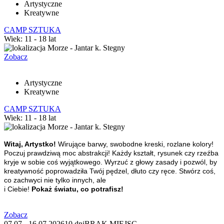
Artystyczne
Kreatywne
CAMP SZTUKA
Wiek: 11 - 18 lat
Morze - Jantar k. Stegny
Zobacz
Artystyczne
Kreatywne
CAMP SZTUKA
Wiek: 11 - 18 lat
Morze - Jantar k. Stegny
Witaj, Artystko!
Wirujące barwy, swobodne kreski, rozlane kolory!
Poczuj prawdziwą moc abstrakcji! Każdy kształt, rysunek czy rzeźba
kryje w sobie coś wyjątkowego. Wyrzuć z głowy zasady i pozwól, by
kreatywność poprowadziła Twój pędzel, dłuto czy ręce. Stwórz coś,
co zachwyci nie tylko innych, ale
i Ciebie!
Pokaż światu, co potrafisz!
Zobacz
07.07 - 16.07.2026
10 dni
BRAK MIEJSC