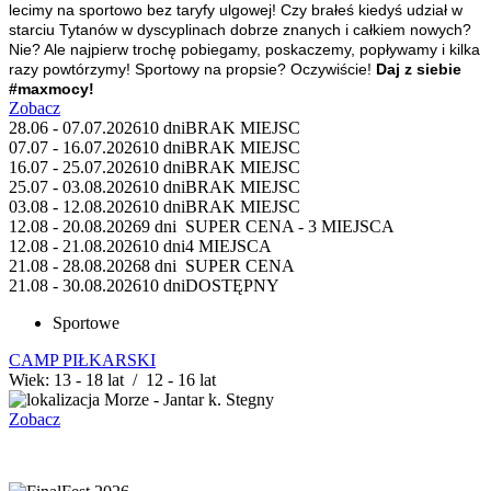
lecimy na sportowo bez taryfy ulgowej! Czy brałeś kiedyś udział w
starciu Tytanów w dyscyplinach dobrze znanych i całkiem nowych?
Nie? Ale najpierw trochę pobiegamy, poskaczemy, popływamy i kilka
razy powtórzymy! Sportowy na propsie? Oczywiście!
Daj z siebie
#maxmocy!
Zobacz
28.06 - 07.07.2026
10 dni
BRAK MIEJSC
07.07 - 16.07.2026
10 dni
BRAK MIEJSC
16.07 - 25.07.2026
10 dni
BRAK MIEJSC
25.07 - 03.08.2026
10 dni
BRAK MIEJSC
03.08 - 12.08.2026
10 dni
BRAK MIEJSC
12.08 - 20.08.2026
9 dni
SUPER CENA - 3 MIEJSCA
12.08 - 21.08.2026
10 dni
4 MIEJSCA
21.08 - 28.08.2026
8 dni
SUPER CENA
21.08 - 30.08.2026
10 dni
DOSTĘPNY
Sportowe
CAMP PIŁKARSKI
Wiek: 13 - 18 lat / 12 - 16 lat
Morze - Jantar k. Stegny
Zobacz