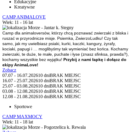
Edukacyjne
Kreatywne
CAMP ANIMALOVE
Wiek: 11 - 16 lat
Morze - Jantar k. Stegny
Camp dla animaloversów, którzy chcą poznawać zwierzaki z bliska i
ruszać w przyrodnicze misje.
Psiemka, ZwierzoLudku! Czy tak
samo, jak my uwielbiasz psiaki, kurki, kaczki, kangury, żyrafy,
kociaki, papugi i … moglibyśmy tak wymieniać bez końca. Kochamy
zwierzaki, te duże, te małe, puchate i łyse (znasz sfinksa, prawda?),
kochamy wszystkie bez wyjątku!
Przybij z nami łapkę i dołącz do
ekipy AnimaLove!
Zobacz
07.07 - 16.07.2026
10 dni
BRAK MIEJSC
16.07 - 25.07.2026
10 dni
BRAK MIEJSC
25.07 - 03.08.2026
10 dni
BRAK MIEJSC
03.08 - 12.08.2026
10 dni
BRAK MIEJSC
12.08 - 21.08.2026
10 dni
BRAK MIEJSC
Sportowe
CAMP MAXMOCY
Wiek: 11 - 18 lat
Morze - Pogorzelica k. Rewala