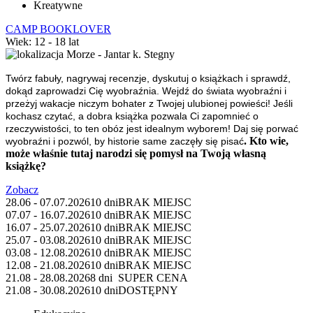
Kreatywne
CAMP BOOKLOVER
Wiek: 12 - 18 lat
Morze - Jantar k. Stegny
Twórz fabuły, nagrywaj recenzje, dyskutuj o książkach i sprawdź,
dokąd zaprowadzi Cię wyobraźnia.
Wejdź do świata wyobraźni i
przeżyj wakacje niczym bohater z Twojej ulubionej powieści! Jeśli
kochasz czytać, a dobra książka pozwala Ci zapomnieć o
rzeczywistości, to ten obóz jest idealnym wyborem! Daj się porwać
. Kto wie,
wyobraźni i pozwól, by historie same zaczęły się pisać
może właśnie tutaj narodzi się pomysł na Twoją własną
książkę?
Zobacz
28.06 - 07.07.2026
10 dni
BRAK MIEJSC
07.07 - 16.07.2026
10 dni
BRAK MIEJSC
16.07 - 25.07.2026
10 dni
BRAK MIEJSC
25.07 - 03.08.2026
10 dni
BRAK MIEJSC
03.08 - 12.08.2026
10 dni
BRAK MIEJSC
12.08 - 21.08.2026
10 dni
BRAK MIEJSC
21.08 - 28.08.2026
8 dni
SUPER CENA
21.08 - 30.08.2026
10 dni
DOSTĘPNY