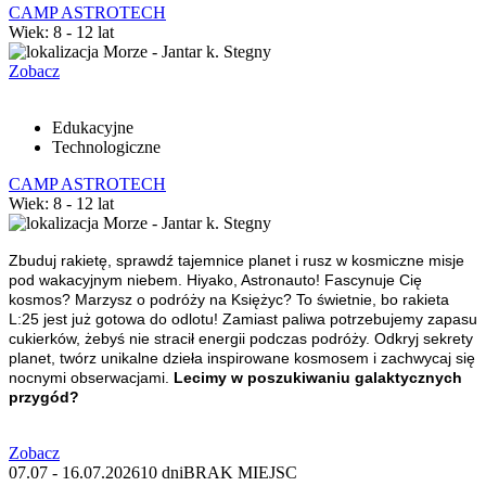
CAMP ASTROTECH
Wiek: 8 - 12 lat
Morze - Jantar k. Stegny
Zobacz
Edukacyjne
Technologiczne
CAMP ASTROTECH
Wiek: 8 - 12 lat
Morze - Jantar k. Stegny
Zbuduj rakietę, sprawdź tajemnice planet i rusz w kosmiczne misje
pod wakacyjnym niebem.
Hiyako, Astronauto!
Fascynuje Cię
kosmos? Marzysz o podróży na Księżyc? To świetnie, bo rakieta
L:25 jest już gotowa do odlotu! Zamiast paliwa potrzebujemy zapasu
cukierków, żebyś nie stracił energii podczas podróży. Odkryj sekrety
planet, twórz unikalne dzieła inspirowane kosmosem i zachwycaj się
nocnymi obserwacjami.
Lecimy w poszukiwaniu galaktycznych
przygód?
Zobacz
07.07 - 16.07.2026
10 dni
BRAK MIEJSC