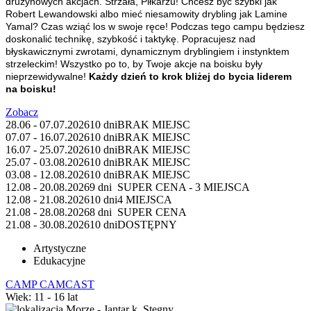
drużynowych akcjach.
Strzała, Piłkarzu!
Chcesz być szybki jak
Robert Lewandowski albo mieć niesamowity drybling jak Lamine
Yamal? Czas wziąć los w swoje ręce! Podczas tego campu będziesz
doskonalić technikę, szybkość i taktykę. Popracujesz nad
błyskawicznymi zwrotami, dynamicznym dryblingiem i instynktem
strzeleckim! Wszystko po to, by Twoje akcje na boisku były
nieprzewidywalne!
Każdy dzień to krok bliżej do bycia liderem
na boisku!
Zobacz
28.06 - 07.07.2026
10 dni
BRAK MIEJSC
07.07 - 16.07.2026
10 dni
BRAK MIEJSC
16.07 - 25.07.2026
10 dni
BRAK MIEJSC
25.07 - 03.08.2026
10 dni
BRAK MIEJSC
03.08 - 12.08.2026
10 dni
BRAK MIEJSC
12.08 - 20.08.2026
9 dni
SUPER CENA - 3 MIEJSCA
12.08 - 21.08.2026
10 dni
4 MIEJSCA
21.08 - 28.08.2026
8 dni
SUPER CENA
21.08 - 30.08.2026
10 dni
DOSTĘPNY
Artystyczne
Edukacyjne
CAMP CAMCAST
Wiek: 11 - 16 lat
Morze - Jantar k. Stegny