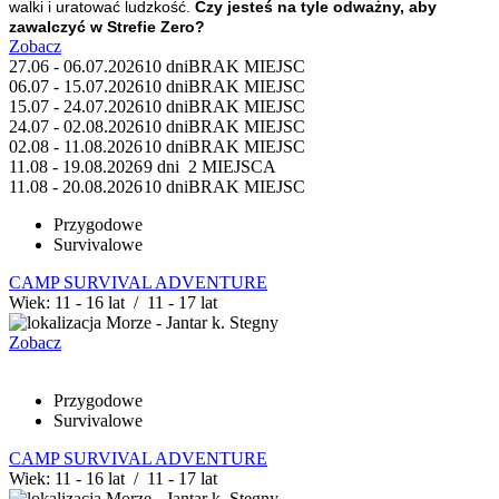
walki i uratować ludzkość.
Czy jesteś na tyle odważny, aby
zawalczyć w Strefie Zero?
Zobacz
27.06 - 06.07.2026
10 dni
BRAK MIEJSC
06.07 - 15.07.2026
10 dni
BRAK MIEJSC
15.07 - 24.07.2026
10 dni
BRAK MIEJSC
24.07 - 02.08.2026
10 dni
BRAK MIEJSC
02.08 - 11.08.2026
10 dni
BRAK MIEJSC
11.08 - 19.08.2026
9 dni
2 MIEJSCA
11.08 - 20.08.2026
10 dni
BRAK MIEJSC
Przygodowe
Survivalowe
CAMP SURVIVAL ADVENTURE
Wiek: 11 - 16 lat / 11 - 17 lat
Morze - Jantar k. Stegny
Zobacz
Przygodowe
Survivalowe
CAMP SURVIVAL ADVENTURE
Wiek: 11 - 16 lat / 11 - 17 lat
Morze - Jantar k. Stegny