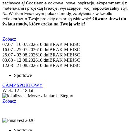
zachwycają! Codziennie odkrywaj nowe inspiracje, eksperymentuj z
materiałami i projektuj kreacje, wyrażające Twój niepowtarzalny styl.
Na Wielkim Finałowym pokazie mody, zabłyśniesz w świetle
Otwórz drzwi do
reflektorów, a Twoje projekty oczarują widownię!
świata mody, który czeka na Twoją wizję!
Zobacz
07.07 - 16.07.2026
10 dni
BRAK MIEJSC
16.07 - 25.07.2026
10 dni
BRAK MIEJSC
25.07 - 03.08.2026
10 dni
BRAK MIEJSC
03.08 - 12.08.2026
10 dni
BRAK MIEJSC
12.08 - 21.08.2026
10 dni
BRAK MIEJSC
Sportowe
CAMP SPORTOWY
Wiek: 12 - 18 lat
Morze - Jantar k. Stegny
Zobacz
Sportowe