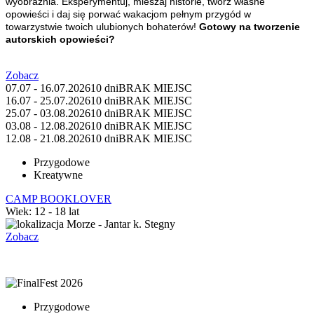
wyobraźnia. Eksperymentuj, mieszaj historie, twórz własne
opowieści i daj się porwać wakacjom pełnym przygód w
towarzystwie twoich ulubionych bohaterów!
Gotowy na tworzenie
autorskich opowieś
ci?
Zobacz
07.07 - 16.07.2026
10 dni
BRAK MIEJSC
16.07 - 25.07.2026
10 dni
BRAK MIEJSC
25.07 - 03.08.2026
10 dni
BRAK MIEJSC
03.08 - 12.08.2026
10 dni
BRAK MIEJSC
12.08 - 21.08.2026
10 dni
BRAK MIEJSC
Przygodowe
Kreatywne
CAMP BOOKLOVER
Wiek: 12 - 18 lat
Morze - Jantar k. Stegny
Zobacz
Przygodowe