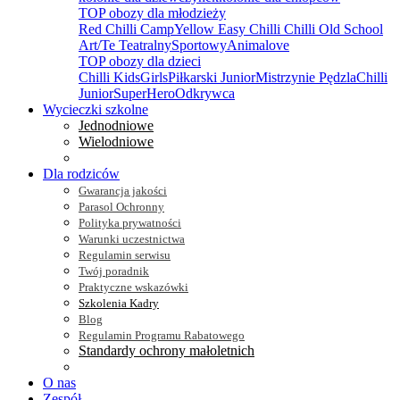
TOP obozy dla młodzieży
Red Chilli Camp
Yellow Easy Chilli
Chilli Old School
Art/Te Teatralny
Sportowy
Animalove
TOP obozy dla dzieci
Chilli Kids
Girls
Piłkarski Junior
Mistrzynie Pędzla
Chilli
Junior
SuperHero
Odkrywca
Wycieczki szkolne
Jednodniowe
Wielodniowe
Dla rodziców
Gwarancja jakości
Parasol Ochronny
Polityka prywatności
Warunki uczestnictwa
Regulamin serwisu
Twój poradnik
Praktyczne wskazówki
Szkolenia Kadry
Blog
Regulamin Programu Rabatowego
Standardy ochrony małoletnich
O nas
Zespół