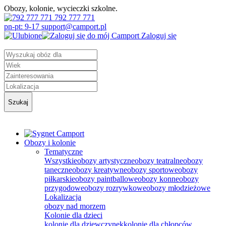
Obozy, kolonie, wycieczki szkolne.
792 777 771
pn-pt: 9-17 support@camport.pl
Zaloguj się
Szukaj
Obozy i kolonie
Tematyczne
Wszystkie
obozy artystyczne
obozy teatralne
obozy
taneczne
obozy kreatywne
obozy sportowe
obozy
piłkarskie
obozy paintballowe
obozy konne
obozy
przygodowe
obozy rozrywkowe
obozy młodzieżowe
Lokalizacja
obozy nad morzem
Kolonie dla dzieci
kolonie dla dziewczynek
kolonie dla chłopców