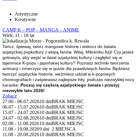
Artystyczne
Kreatywne
CAMP K – POP – MANGA – ANIME
Wiek: 11 - 18 lat
Morze - Pogorzelica k. Rewala
Tańcz, śpiewaj, twórz mangowe historie i wskocz do świata
azjatyckiej popkultury z ekipą fanów.
Witaj, Miłośniku Azji! Czy jesteś
gotowy/a, aby wejść w świat azjatyckiej kultury i zagłębić się w
tajemnice K-popu i japońskiej kultury? Poznasz techniki tworzenia
animacji i zmierzysz się w quizie dla prawdziwych fanów. Będziesz
tworzyć azjatyckie historie, weźmiesz udział w k-popowych
choreografiach i zaśpiewasz najlepsze hity, podczas niezwykłej nocy
karaoke.
Poczuj się częścią azjatyckiego świata i przeżyj
niezwykłe lato 2026!
Zobacz
27.06 - 06.07.2026
10 dni
BRAK MIEJSC
06.07 - 15.07.2026
10 dni
BRAK MIEJSC
15.07 - 24.07.2026
10 dni
BRAK MIEJSC
24.07 - 02.08.2026
10 dni
BRAK MIEJSC
02.08 - 11.08.2026
10 dni
BRAK MIEJSC
11.08 - 19.08.2026
9 dni
2 MIEJSCA
11.08 - 20.08.2026
10 dni
BRAK MIEJSC