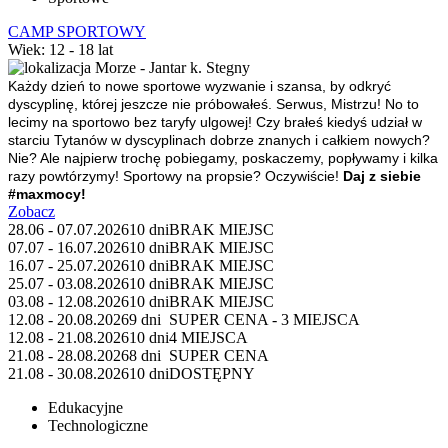
CAMP SPORTOWY
Wiek: 12 - 18 lat
Morze - Jantar k. Stegny
Każdy dzień to nowe sportowe wyzwanie i szansa, by odkryć
dyscyplinę, której jeszcze nie próbowałeś.
Serwus, Mistrzu!
No to
lecimy na sportowo bez taryfy ulgowej! Czy brałeś kiedyś udział w
starciu Tytanów w dyscyplinach dobrze znanych i całkiem nowych?
Nie? Ale najpierw trochę pobiegamy, poskaczemy, popływamy i kilka
razy powtórzymy! Sportowy na propsie? Oczywiście!
Daj z siebie
#maxmocy!
Zobacz
28.06 - 07.07.2026
10 dni
BRAK MIEJSC
07.07 - 16.07.2026
10 dni
BRAK MIEJSC
16.07 - 25.07.2026
10 dni
BRAK MIEJSC
25.07 - 03.08.2026
10 dni
BRAK MIEJSC
03.08 - 12.08.2026
10 dni
BRAK MIEJSC
12.08 - 20.08.2026
9 dni
SUPER CENA - 3 MIEJSCA
12.08 - 21.08.2026
10 dni
4 MIEJSCA
21.08 - 28.08.2026
8 dni
SUPER CENA
21.08 - 30.08.2026
10 dni
DOSTĘPNY
Edukacyjne
Technologiczne