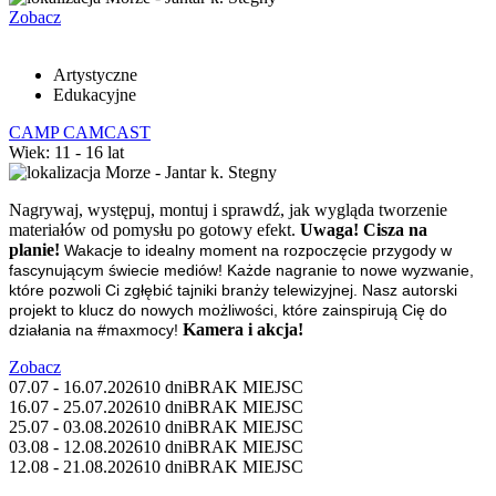
Zobacz
Artystyczne
Edukacyjne
CAMP CAMCAST
Wiek: 11 - 16 lat
Morze - Jantar k. Stegny
Nagrywaj, występuj, montuj i sprawdź, jak wygląda tworzenie
materiałów od pomysłu po gotowy efekt.
Uwaga! Cisza na
planie!
Wakacje to idealny moment na rozpoczęcie przygody w
fascynującym świecie mediów! Każde nagranie to nowe wyzwanie,
które pozwoli Ci zgłębić tajniki branży telewizyjnej. Nasz autorski
projekt to klucz do nowych możliwości, które zainspirują Cię do
Kamera i akcja!
działania na #maxmocy!
Zobacz
07.07 - 16.07.2026
10 dni
BRAK MIEJSC
16.07 - 25.07.2026
10 dni
BRAK MIEJSC
25.07 - 03.08.2026
10 dni
BRAK MIEJSC
03.08 - 12.08.2026
10 dni
BRAK MIEJSC
12.08 - 21.08.2026
10 dni
BRAK MIEJSC