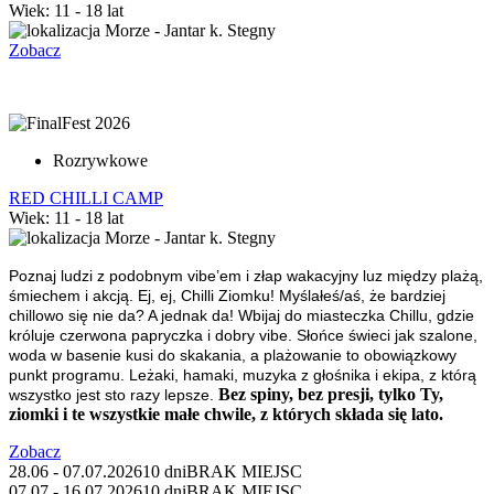
Wiek: 11 - 18 lat
Morze - Jantar k. Stegny
Zobacz
Rozrywkowe
RED CHILLI CAMP
Wiek: 11 - 18 lat
Morze - Jantar k. Stegny
Poznaj ludzi z podobnym vibe’em i złap wakacyjny luz między plażą,
śmiechem i akcją.
Ej, ej, Chilli Ziomku
!
Myślałeś/aś, że bardziej
chillowo się nie da? A jednak da! Wbijaj do miasteczka Chillu, gdzie
króluje czerwona papryczka i dobry vibe. Słońce świeci jak szalone,
woda w basenie kusi do skakania, a plażowanie to obowiązkowy
punkt programu. Leżaki, hamaki, muzyka z głośnika i ekipa, z którą
Bez spiny, bez presji, tylko Ty,
wszystko jest sto razy lepsze.
ziomki i te wszystkie małe chwile, z których składa się lato.
Zobacz
28.06 - 07.07.2026
10 dni
BRAK MIEJSC
07.07 - 16.07.2026
10 dni
BRAK MIEJSC