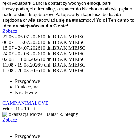
ręki! Aquapark Sandra dostarczy wodnych emocji, park
linowy podkręci adrenalinę, a spacer do Niechorza odkryje piękno
nadmorskich krajobrazów. Pakuj szorty i kapelusz, bo każda
spędzona chwila zapowiada się na #maxmocy!
Yolo! Ten camp to
idealna miejscówka dla Ciebie!
Zobacz
27.06 - 06.07.2026
10 dni
BRAK MIEJSC
06.07 - 15.07.2026
10 dni
BRAK MIEJSC
15.07 - 24.07.2026
10 dni
BRAK MIEJSC
24.07 - 02.08.2026
10 dni
BRAK MIEJSC
02.08 - 11.08.2026
10 dni
BRAK MIEJSC
11.08 - 19.08.2026
9 dni
BRAK MIEJSC
11.08 - 20.08.2026
10 dni
BRAK MIEJSC
Przygodowe
Edukacyjne
Kreatywne
CAMP ANIMALOVE
Wiek: 11 - 16 lat
Morze - Jantar k. Stegny
Zobacz
Przygodowe