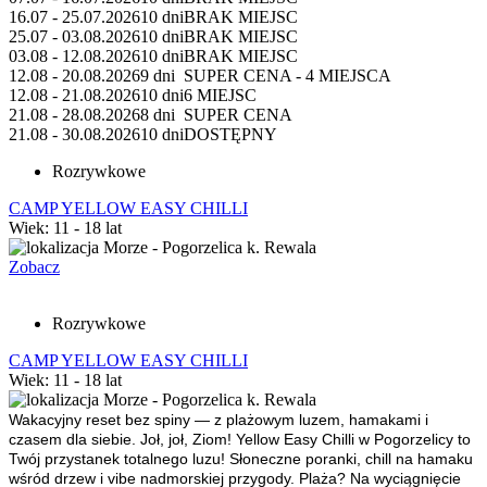
16.07 - 25.07.2026
10 dni
BRAK MIEJSC
25.07 - 03.08.2026
10 dni
BRAK MIEJSC
03.08 - 12.08.2026
10 dni
BRAK MIEJSC
12.08 - 20.08.2026
9 dni
SUPER CENA - 4 MIEJSCA
12.08 - 21.08.2026
10 dni
6 MIEJSC
21.08 - 28.08.2026
8 dni
SUPER CENA
21.08 - 30.08.2026
10 dni
DOSTĘPNY
Rozrywkowe
CAMP YELLOW EASY CHILLI
Wiek: 11 - 18 lat
Morze - Pogorzelica k. Rewala
Zobacz
Rozrywkowe
CAMP YELLOW EASY CHILLI
Wiek: 11 - 18 lat
Morze - Pogorzelica k. Rewala
Wakacyjny reset bez spiny — z plażowym luzem, hamakami i
czasem dla siebie.
Joł, joł, Ziom! Yellow Easy Chilli w Pogorzelicy to
Twój przystanek totalnego luzu! Słoneczne poranki, chill na hamaku
wśród drzew i vibe nadmorskiej przygody. Plaża? Na wyciągnięcie