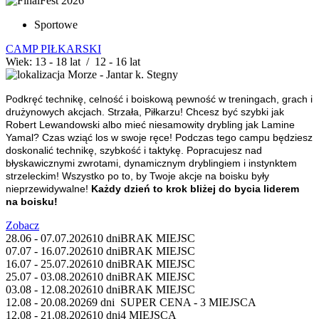
Sportowe
CAMP PIŁKARSKI
Wiek: 13 - 18 lat / 12 - 16 lat
Morze - Jantar k. Stegny
Podkręć technikę, celność i boiskową pewność w treningach, grach i
drużynowych akcjach.
Strzała, Piłkarzu!
Chcesz być szybki jak
Robert Lewandowski albo mieć niesamowity drybling jak Lamine
Yamal? Czas wziąć los w swoje ręce! Podczas tego campu będziesz
doskonalić technikę, szybkość i taktykę. Popracujesz nad
błyskawicznymi zwrotami, dynamicznym dryblingiem i instynktem
strzeleckim! Wszystko po to, by Twoje akcje na boisku były
nieprzewidywalne!
Każdy dzień to krok bliżej do bycia liderem
na boisku!
Zobacz
28.06 - 07.07.2026
10 dni
BRAK MIEJSC
07.07 - 16.07.2026
10 dni
BRAK MIEJSC
16.07 - 25.07.2026
10 dni
BRAK MIEJSC
25.07 - 03.08.2026
10 dni
BRAK MIEJSC
03.08 - 12.08.2026
10 dni
BRAK MIEJSC
12.08 - 20.08.2026
9 dni
SUPER CENA - 3 MIEJSCA
12.08 - 21.08.2026
10 dni
4 MIEJSCA