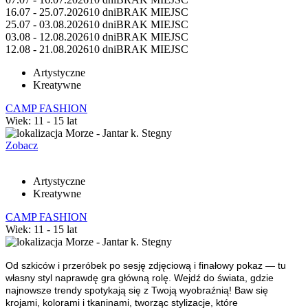
16.07 - 25.07.2026
10 dni
BRAK MIEJSC
25.07 - 03.08.2026
10 dni
BRAK MIEJSC
03.08 - 12.08.2026
10 dni
BRAK MIEJSC
12.08 - 21.08.2026
10 dni
BRAK MIEJSC
Artystyczne
Kreatywne
CAMP FASHION
Wiek: 11 - 15 lat
Morze - Jantar k. Stegny
Zobacz
Artystyczne
Kreatywne
CAMP FASHION
Wiek: 11 - 15 lat
Morze - Jantar k. Stegny
Od szkiców i przeróbek po sesję zdjęciową i finałowy pokaz — tu
własny styl naprawdę gra główną rolę.
Wejdź do świata, gdzie
najnowsze trendy spotykają się z Twoją wyobraźnią! Baw się
krojami, kolorami i tkaninami, tworząc stylizacje, które