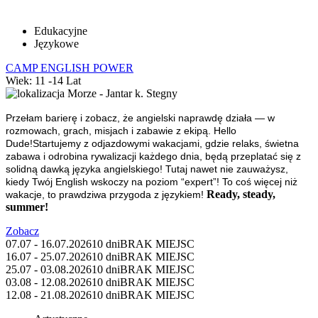
Edukacyjne
Językowe
CAMP ENGLISH POWER
Wiek: 11 -14 Lat
Morze - Jantar k. Stegny
Przełam barierę i zobacz, że angielski naprawdę działa — w
rozmowach, grach, misjach i zabawie z ekipą.
Hello
Dude!
Startujemy z odjazdowymi wakacjami, gdzie relaks, świetna
zabawa i odrobina rywalizacji każdego dnia, będą przeplatać się z
solidną dawką języka angielskiego! Tutaj nawet nie zauważysz,
kiedy Twój English wskoczy na poziom “expert”! To coś więcej niż
Ready, steady,
wakacje, to prawdziwa przygoda z językiem!
summer!
Zobacz
07.07 - 16.07.2026
10 dni
BRAK MIEJSC
16.07 - 25.07.2026
10 dni
BRAK MIEJSC
25.07 - 03.08.2026
10 dni
BRAK MIEJSC
03.08 - 12.08.2026
10 dni
BRAK MIEJSC
12.08 - 21.08.2026
10 dni
BRAK MIEJSC