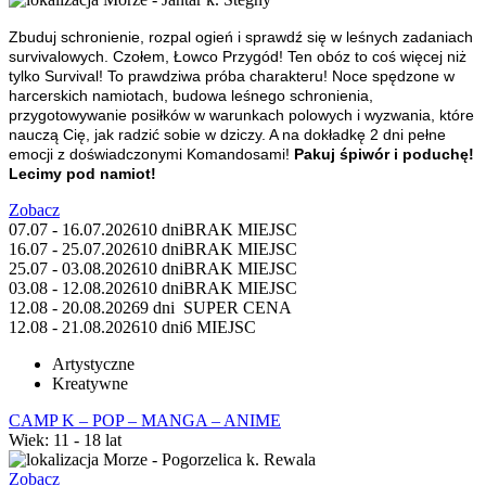
Zbuduj schronienie, rozpal ogień i sprawdź się w leśnych zadaniach
survivalowych.
Czołem, Łowco Przygód! Ten obóz to coś więcej niż
tylko Survival! To prawdziwa próba charakteru! Noce spędzone w
harcerskich namiotach, budowa leśnego schronienia,
przygotowywanie posiłków w warunkach polowych i wyzwania, które
nauczą Cię, jak radzić sobie w dziczy. A na dokładkę 2 dni pełne
emocji z doświadczonymi Komandosami!
Pakuj śpiwór i poduchę!
Lecimy pod namiot!
Zobacz
07.07 - 16.07.2026
10 dni
BRAK MIEJSC
16.07 - 25.07.2026
10 dni
BRAK MIEJSC
25.07 - 03.08.2026
10 dni
BRAK MIEJSC
03.08 - 12.08.2026
10 dni
BRAK MIEJSC
12.08 - 20.08.2026
9 dni
SUPER CENA
12.08 - 21.08.2026
10 dni
6 MIEJSC
Artystyczne
Kreatywne
CAMP K – POP – MANGA – ANIME
Wiek: 11 - 18 lat
Morze - Pogorzelica k. Rewala
Zobacz