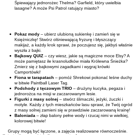
Śpiewający jednorożec Thelma? Garfield, który uwielbia
lasagne? A może Psi Patrol ratujący miasto?
Pokaz mody
– ubierz ulubioną sukienkę i zamień się w
Księżniczkę! Stwórz olśniewającą fryzurę i błyszczący
makijaż, a każdy krok sprawi, że poczujesz się, jakbyś właśnie
wyszła z bajki.
Bajkowy QUIZ
– czy wiesz, jakie są magiczne moce Elsy? A
może pamiętasz ile krasnoludków miała Królewna Śnieżka?
Zmierz się z bajkowymi zagadkami i wygraj krówki
Camportówki!
Fiona w tarapatach
– pomóż Shrekowi pokonać leśne duchy
w bitwie Paintball Laser Tag.
Podchody z tęczowym TRIO
– drużyny kucyka, pegaza i
jednorożca na misji w zaczarowanym lesie.
Figurki z masy solnej
– stwórz ślimaczki, jeżyki, żuczki i
motyle. Każdy z tych mieszkańców lasu sprawi, że Twój ogród
z masy solnej zamieni się w prawdziwie zaczarowaną krainę!
Baloniada
– złap balony pełne wody i rzucaj nimi w wielkiej,
kolorowej bitwie!
Grupy mogą być łączone, a zajęcia realizowane równocześnie.