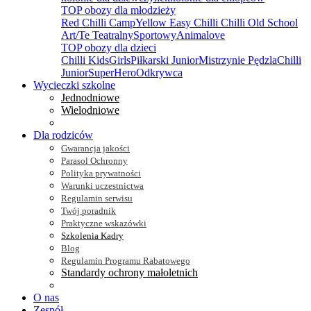
TOP obozy dla młodzieży
Red Chilli Camp
Yellow Easy Chilli
Chilli Old School
Art/Te Teatralny
Sportowy
Animalove
TOP obozy dla dzieci
Chilli Kids
Girls
Piłkarski Junior
Mistrzynie Pędzla
Chilli
Junior
SuperHero
Odkrywca
Wycieczki szkolne
Jednodniowe
Wielodniowe
Dla rodziców
Gwarancja jakości
Parasol Ochronny
Polityka prywatności
Warunki uczestnictwa
Regulamin serwisu
Twój poradnik
Praktyczne wskazówki
Szkolenia Kadry
Blog
Regulamin Programu Rabatowego
Standardy ochrony małoletnich
O nas
Zespół