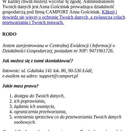
W każdej chwili możesz wycofać tę zgodę. Administratorem
Twoich danych jest Anna Gościniak prowadząca działalność
gospodarczą pod firmą CAMPORT Anna Gościniak.
Kliknij i
dowiedz się więcej o ochronie Twoich danych, a zwłaszcza celach
przetwarzania i Twoich prawach.
RODO
Jestem zarejestrowana w Centralnej Ewidencji i Informacji o
Działalności Gospodarczej, posiadam nr NIP: 9471961726.
Jak możesz się z nami skontaktować?
listownie: ul. Gdańska 141 lok. 86, 90-536 Łódź,
e-mailem na adres: support@camport.pl
Jakie masz prawa?
dostępu do Twoich danych,
ich poprawiania,
żądania ich usunięcia,
ograniczenia przetwarzania,
wniesienia sprzeciwu co do przetwarzania Twoich danych
osobowych.