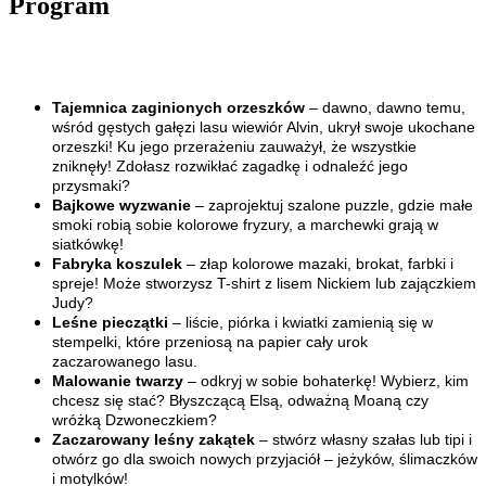
Program
Tajemnica zaginionych orzeszków
– dawno, dawno temu,
wśród gęstych gałęzi lasu wiewiór Alvin, ukrył swoje ukochane
orzeszki! Ku jego przerażeniu zauważył, że wszystkie
zniknęły! Zdołasz rozwikłać zagadkę i odnaleźć jego
przysmaki?
Bajkowe wyzwanie
– zaprojektuj szalone puzzle, gdzie małe
smoki robią sobie kolorowe fryzury, a marchewki grają w
siatkówkę!
Fabryka koszulek
– złap kolorowe mazaki, brokat, farbki i
spreje! Może stworzysz T-shirt z lisem Nickiem lub zajączkiem
Judy?
Leśne pieczątki
– liście, piórka i kwiatki zamienią się w
stempelki, które przeniosą na papier cały urok
zaczarowanego lasu.
Malowanie twarzy
– odkryj w sobie bohaterkę! Wybierz, kim
chcesz się stać? Błyszczącą Elsą, odważną Moaną czy
wróżką Dzwoneczkiem?
Zaczarowany leśny zakątek
– stwórz własny szałas lub tipi i
otwórz go dla swoich nowych przyjaciół – jeżyków, ślimaczków
i motylków!