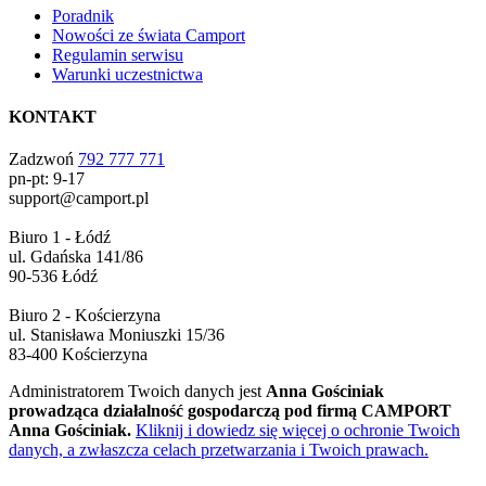
Poradnik
Nowości ze świata Camport
Regulamin serwisu
Warunki uczestnictwa
KONTAKT
Zadzwoń
792 777 771
pn-pt: 9-17
support@camport.pl
Biuro 1 - Łódź
ul. Gdańska 141/86
90-536 Łódź
Biuro 2 - Kościerzyna
ul. Stanisława Moniuszki 15/36
83-400 Kościerzyna
Administratorem Twoich danych jest
Anna Gościniak
prowadząca działalność gospodarczą pod firmą CAMPORT
Anna Gościniak.
Kliknij i dowiedz się więcej o ochronie Twoich
danych, a zwłaszcza celach przetwarzania i Twoich prawach.