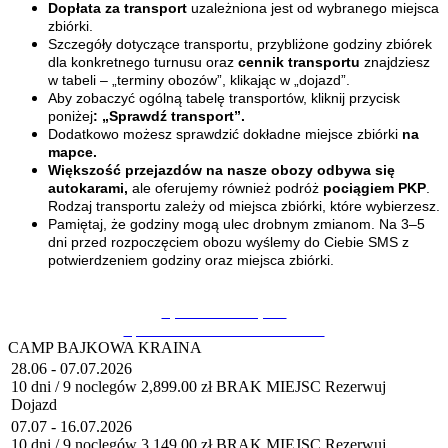
Dopłata za transport
uzależniona jest od wybranego miejsca
zbiórki.
Szczegóły dotyczące transportu, przybliżone godziny zbiórek
dla konkretnego turnusu oraz
cennik transportu
znajdziesz
w tabeli – „terminy obozów”, klikając w „dojazd”.
Aby zobaczyć ogólną tabelę transportów, kliknij przycisk
poniżej
: „Sprawdź transport”.
Dodatkowo możesz sprawdzić dokładne miejsce zbiórki
na
mapce.
Większość przejazdów na nasze obozy odbywa się
autokarami,
ale oferujemy również podróż
pociągiem PKP
.
Rodzaj transportu zależy od miejsca zbiórki, które wybierzesz.
Pamiętaj, że godziny mogą ulec drobnym zmianom. Na 3–5
dni przed rozpoczęciem obozu wyślemy do Ciebie SMS z
potwierdzeniem godziny oraz miejsca zbiórki.
Sprawdź transport
Sprawdź Warunki Uczestnictwa!
CAMP BAJKOWA KRAINA
28.06 - 07.07.2026
10 dni / 9 noclegów
2,899.00 zł
BRAK MIEJSC
Rezerwuj
Dojazd
07.07 - 16.07.2026
10 dni / 9 noclegów
3,149.00 zł
BRAK MIEJSC
Rezerwuj