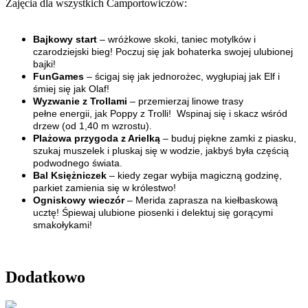
Zajęcia dla wszystkich Camportowiczów:
Bajkowy start
– wróżkowe skoki, taniec motylków i
czarodziejski bieg! Poczuj się jak bohaterka swojej ulubionej
bajki!
FunGames
– ścigaj się jak jednorożec, wygłupiaj jak Elf i
śmiej się jak Olaf!
Wyzwanie z Trollami
– przemierzaj linowe trasy
pełne energii, jak Poppy z Trolli! Wspinaj się i skacz wśród
drzew (od 1,40 m wzrostu).
Plażowa przygoda z Arielką
– buduj piękne zamki z piasku,
szukaj muszelek i pluskaj się w wodzie, jakbyś była częścią
podwodnego świata.
Bal Księżniczek
– kiedy zegar wybija magiczną godzinę,
parkiet zamienia się w królestwo!
Ogniskowy wieczór
– Merida zaprasza na kiełbaskową
ucztę! Śpiewaj ulubione piosenki i delektuj się gorącymi
smakołykami!
Dodatkowo