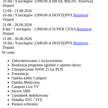
10 dni / 9 noclegów
3,099.00 zł
BRAK MIEJSC
Rezerwuj
Dojazd
12.08 - 21.08.2026
10 dni / 9 noclegów
3,099.00 zł
DOSTĘPNY
Rezerwuj
Dojazd
21.08 - 28.08.2026
8 dni / 7 noclegów
1,999.00 zł
SUPER CENA
Rezerwuj
Dojazd
21.08 - 30.08.2026
10 dni / 9 noclegów
2,849.00 zł
DOSTĘPNY
Rezerwuj
Dojazd
W cenie
Zakwaterowanie z wyżywieniem
Realizacja programu zgodnie z opisem obozu
Ubezpieczenie NNW 25 tys PLN
Fotorelacja
Opieka kadry Camport
Opieka Medyczna
Camport Live TV
Serwis SMS
Upominek dedykowany
Składka TFG / TFZ
Parasol ochronny