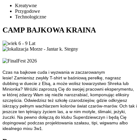
Kreatywne
Przygodowe
Technologiczne
CAMP BAJKOWA KRAINA
6 - 9 Lat
Morze - Jantar k. Stegny
Czas na bajkowe cuda i wyzwania w zaczarowanym
lesie! Zamienisz zwykły T-shirt w baśniową perełkę, nagrasz
dubbing w duecie z Elsą, a może wolisz towarzystwo Shreka lub
Minionka? Wróżki zaproszą Cię do swojej pracowni eksperymentu,
w której zdarzy Wam się nieźle narozrabiać, komponując eliksiry
szczęścia. Odwiedzisz też szkołę czarodziejów, gdzie odkryjesz
iskrzący pełnym wachlarzem kolorów świat czarów-marów. Och tak i
jeszcze ten tętniący życiem las, a w nim motyle, ślimaki, jeżyki,
żuczki. Na pewno dołączą do klubu Superdziewczyn i będą Cię
dopingować podczas projektowania szałasu, tipi, wigwamu albo
idealnego mixu 3w1.