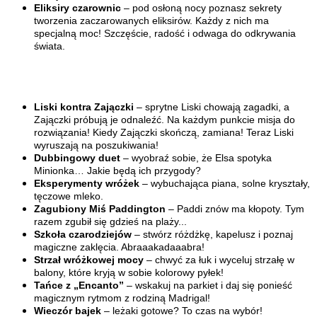
Eliksiry czarownic
– pod osłoną nocy poznasz sekrety
tworzenia zaczarowanych eliksirów. Każdy z nich ma
specjalną moc! Szczęście, radość i odwaga do odkrywania
świata.
Liski kontra Zajączki
– sprytne Liski chowają zagadki, a
Zajączki próbują je odnaleźć. Na każdym punkcie misja do
rozwiązania! Kiedy Zajączki skończą, zamiana! Teraz Liski
wyruszają na poszukiwania!
Dubbingowy duet
– wyobraź sobie, że Elsa spotyka
Minionka… Jakie będą ich przygody?
Eksperymenty wróżek
– wybuchająca piana, solne kryształy,
tęczowe mleko.
Zagubiony Miś Paddington
– Paddi znów ma kłopoty. Tym
razem zgubił się gdzieś na plaży...
Szkoła czarodziejów
– stwórz różdżkę, kapelusz i poznaj
magiczne zaklęcia. Abraaakadaaabra!
Strzał wróżkowej mocy
– chwyć za łuk i wyceluj strzałę w
balony, które kryją w sobie kolorowy pyłek!
Tańce z „Encanto”
– wskakuj na parkiet i daj się ponieść
magicznym rytmom z rodziną Madrigal!
Wieczór bajek
– leżaki gotowe? To czas na wybór!