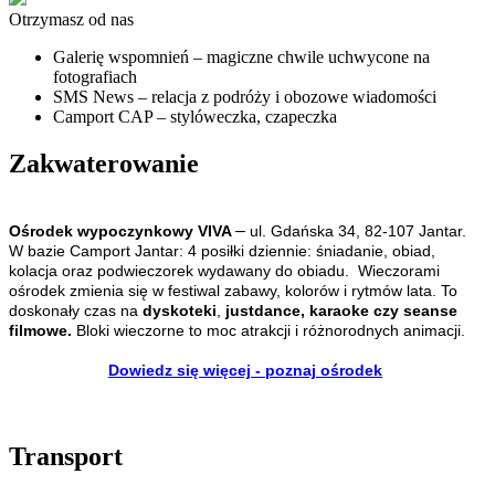
Otrzymasz od nas
Galerię wspomnień
– magiczne chwile uchwycone na
fotografiach
SMS News
– relacja z podróży i obozowe wiadomości
Camport CAP
– stylóweczka, czapeczka
Zakwaterowanie
–
Ośrodek wypoczynkowy VIVA
ul. Gdańska 34, 82-107 Jantar.
W bazie Camport Jantar: 4 posiłki dziennie: śniadanie, obiad,
kolacja oraz podwieczorek wydawany do obiadu. Wieczorami
ośrodek zmienia się w festiwal zabawy, kolorów i rytmów lata. To
doskonały czas na
dyskoteki
,
justdance,
karaoke czy seanse
filmowe.
Bloki wieczorne to moc atrakcji i różnorodnych animacji.
Dowiedz się więcej - poznaj ośrodek
Transport