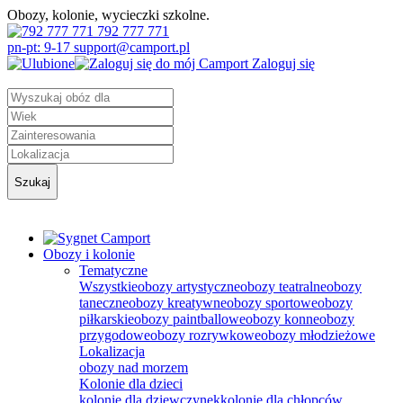
Obozy, kolonie, wycieczki szkolne.
792 777 771
pn-pt: 9-17 support@camport.pl
Zaloguj się
Szukaj
Obozy i kolonie
Tematyczne
Wszystkie
obozy artystyczne
obozy teatralne
obozy
taneczne
obozy kreatywne
obozy sportowe
obozy
piłkarskie
obozy paintballowe
obozy konne
obozy
przygodowe
obozy rozrywkowe
obozy młodzieżowe
Lokalizacja
obozy nad morzem
Kolonie dla dzieci
kolonie dla dziewczynek
kolonie dla chłopców