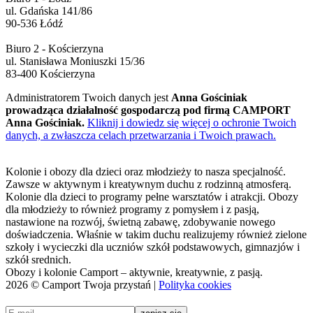
ul. Gdańska 141/86
90-536 Łódź
Biuro 2 - Kościerzyna
ul. Stanisława Moniuszki 15/36
83-400 Kościerzyna
Administratorem Twoich danych jest
Anna Gościniak
prowadząca działalność gospodarczą pod firmą CAMPORT
Anna Gościniak.
Kliknij i dowiedz się więcej o ochronie Twoich
danych, a zwłaszcza celach przetwarzania i Twoich prawach.
Kolonie i obozy dla dzieci oraz młodzieży to nasza specjalność.
Zawsze w aktywnym i kreatywnym duchu z rodzinną atmosferą.
Kolonie dla dzieci to programy pełne warsztatów i atrakcji. Obozy
dla młodzieży to również programy z pomysłem i z pasją,
nastawione na rozwój, świetną zabawę, zdobywanie nowego
doświadczenia. Właśnie w takim duchu realizujemy również zielone
szkoły i wycieczki dla uczniów szkół podstawowych, gimnazjów i
szkół srednich.
Obozy i kolonie Camport – aktywnie, kreatywnie, z pasją.
2026 © Camport Twoja przystań |
Polityka cookies