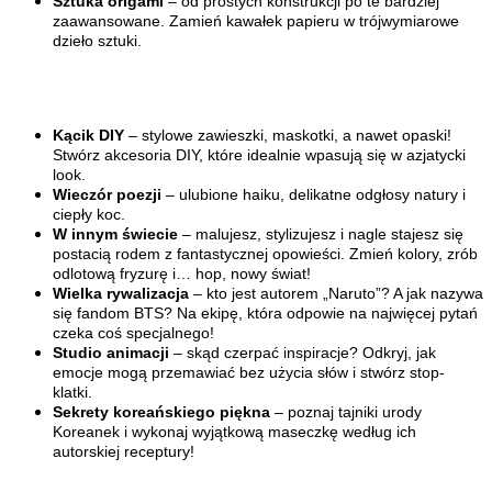
Sztuka origami
– od prostych konstrukcji po te bardziej
zaawansowane. Zamień kawałek papieru w trójwymiarowe
dzieło sztuki.
Kącik DIY
– stylowe zawieszki, maskotki, a nawet opaski!
Stwórz akcesoria DIY, które idealnie wpasują się w azjatycki
look.
Wieczór poezji
– ulubione haiku, delikatne odgłosy natury i
ciepły koc.
W innym świecie
– malujesz, stylizujesz i nagle stajesz się
postacią rodem z fantastycznej opowieści. Zmień kolory, zrób
odlotową fryzurę i… hop, nowy świat!
Wielka rywalizacja
– kto jest autorem „Naruto”? A jak nazywa
się fandom BTS? Na ekipę, która odpowie na najwięcej pytań
czeka coś specjalnego!
Studio animacji
– skąd czerpać inspiracje? Odkryj, jak
emocje mogą przemawiać bez użycia słów i stwórz stop-
klatki.
Sekrety koreańskiego piękna
– poznaj tajniki urody
Koreanek i wykonaj wyjątkową maseczkę według ich
autorskiej receptury!