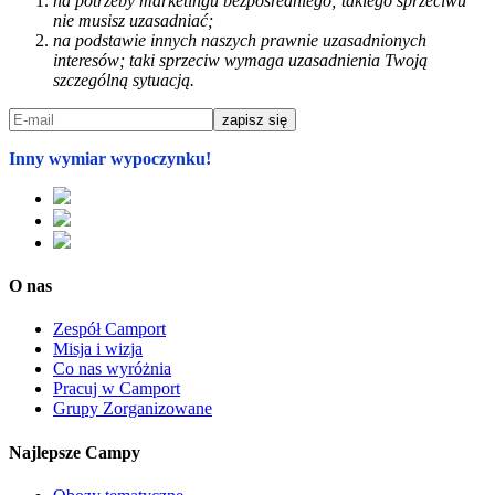
na potrzeby marketingu bezpośredniego; takiego sprzeciwu
nie musisz uzasadniać;
na podstawie innych naszych prawnie uzasadnionych
interesów; taki sprzeciw wymaga uzasadnienia Twoją
szczególną sytuacją.
Inny wymiar wypoczynku!
O nas
Zespół Camport
Misja i wizja
Co nas wyróżnia
Pracuj w Camport
Grupy Zorganizowane
Najlepsze Campy