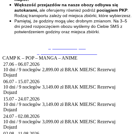
Większość przejazdów na nasze obozy odbywa się
autokarami,
ale oferujemy również podróż
pociągiem PKP
.
Rodzaj transportu zależy od miejsca zbiórki, które wybierzesz.
Pamiętaj, że godziny mogą ulec drobnym zmianom. Na 3–5
dni przed rozpoczęciem obozu wyślemy do Ciebie SMS z
potwierdzeniem godziny oraz miejsca zbiórki.
Sprawdź transport
Sprawdź Warunki Uczestnictwa!
CAMP K – POP – MANGA – ANIME
27.06 - 06.07.2026
10 dni / 9 noclegów
2,899.00 zł
BRAK MIEJSC
Rezerwuj
Dojazd
06.07 - 15.07.2026
10 dni / 9 noclegów
3,149.00 zł
BRAK MIEJSC
Rezerwuj
Dojazd
15.07 - 24.07.2026
10 dni / 9 noclegów
3,149.00 zł
BRAK MIEJSC
Rezerwuj
Dojazd
24.07 - 02.08.2026
10 dni / 9 noclegów
3,099.00 zł
BRAK MIEJSC
Rezerwuj
Dojazd
02.08 - 11.08.2026