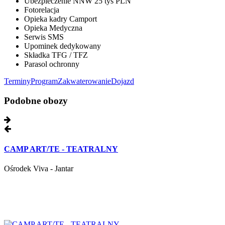
Ubezpieczenie NNW 25 tys PLN
Fotorelacja
Opieka kadry Camport
Opieka Medyczna
Serwis SMS
Upominek dedykowany
Składka TFG / TFZ
Parasol ochronny
Terminy
Program
Zakwaterowanie
Dojazd
Podobne obozy
CAMP ART/TE - TEATRALNY
Ośrodek Viva - Jantar