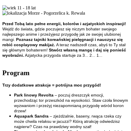
11 - 18 lat
Morze - Pogorzelica k. Rewala
Przed Tobą lato pełne energii, kolorów i azjatyckich inspiracji!
Wejdź do świata, gdzie poczujesz się niczym bohater swojego
najlepszego anime i przeżyjesz przygodę jak ze swojej ulubionej
mangi.
Poznasz tajniki koreańskiej pielęgnacji i nauczysz się
robić cosplayowy makijaż.
A teraz nadszedł czas, abyś to Ty stał
się głównym bohaterem!
Stwórz własną mangę i daj się ponieść
wyobraźni.
Azjatycka przygoda startuje za 3... 2... 1...
Program
Trzy dodatkowe atrakcje = potrójna moc przygód!
Park linowy Revolta
– poczuj dreszczyk emocji,
przechodząc tor przeszkód na wysokości. Staw czoła linowym
wyzwaniom i przeżyj niezapomnianą przygodę wśród koron
drzew!
Aquapark Sandra
– zjeżdżalnie, baseny, rwąca rzeka czy
może chwila relaksu w jacuzzi? Którą atrakcję odwiedzisz
najpierw? Czas na prawdziwy wodny szał!