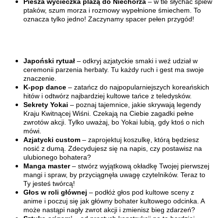
Piesza wycieczka plażą do Niechorza
– w tle słychać śpiew
ptaków, szum morza i rozmowy wypełnione śmiechem. To
oznacza tylko jedno! Zaczynamy spacer pełen przygód!
Japoński rytuał
– odkryj azjatyckie smaki i weź udział w
ceremonii parzenia herbaty. Tu każdy ruch i gest ma swoje
znaczenie.
K-pop dance
– zatańcz do najpopularniejszych koreańskich
hitów i odtwórz najbardziej kultowe tańce z teledysków.
Sekrety Yokai
– poznaj tajemnice, jakie skrywają legendy
Kraju Kwitnącej Wiśni. Czekają na Ciebie zagadki pełne
zwrotów akcji. Tylko uważaj, bo Yokai lubią, gdy ktoś o nich
mówi.
Azjatycki custom
– zaprojektuj koszulkę, którą będziesz
nosić z dumą. Zdecydujesz się na napis, czy postawisz na
ulubionego bohatera?
Manga master
– stwórz wyjątkową okładkę Twojej pierwszej
mangi i spraw, by przyciągnęła uwagę czytelników. Teraz to
Ty jesteś twórcą!
Głos w roli głównej
– podłóż głos pod kultowe sceny z
anime i poczuj się jak główny bohater kultowego odcinka. A
może nastąpi nagły zwrot akcji i zmienisz bieg zdarzeń?