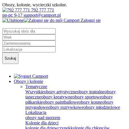
Obozy, kolonie, wycieczki szkolne.
792 777 771
pn-pt: 9-17 support@camport.pl
Zaloguj się
Szukaj
Obozy i kolonie
Tematyczne
Wszystkie
obozy artystyczne
obozy teatralne
obozy
taneczne
obozy kreatywne
obozy sportowe
obozy
piłkarskie
obozy paintballowe
obozy konne
obozy
przygodowe
obozy rozrywkowe
obozy młodzieżowe
Lokalizacja
obozy nad morzem
Kolonie dla dzieci
kolonie dla dziewczynek
kolonie dla chłopców