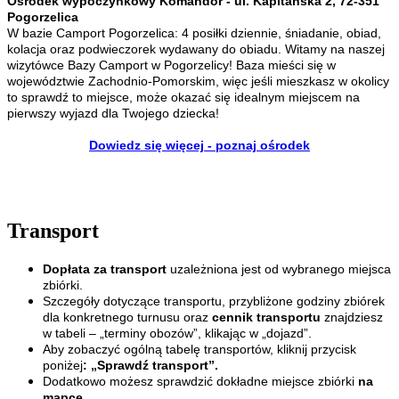
Ośrodek wypoczynkowy Komandor - ul. Kapitańska 2, 72-351
Pogorzelica
W bazie Camport Pogorzelica: 4 posiłki dziennie, śniadanie, obiad,
kolacja oraz podwieczorek wydawany do obiadu. Witamy na naszej
wizytówce Bazy Camport w Pogorzelicy! Baza mieści się w
województwie Zachodnio-Pomorskim, więc jeśli mieszkasz w okolicy
to sprawdź to miejsce, może okazać się idealnym miejscem na
pierwszy wyjazd dla Twojego dziecka!
Dowiedz się więcej - poznaj ośrodek
Transport
Dopłata za transport
uzależniona jest od wybranego miejsca
zbiórki.
Szczegóły dotyczące transportu, przybliżone godziny zbiórek
dla konkretnego turnusu oraz
cennik transportu
znajdziesz
w tabeli – „terminy obozów”, klikając w „dojazd”.
Aby zobaczyć ogólną tabelę transportów, kliknij przycisk
poniżej
: „Sprawdź transport”.
Dodatkowo możesz sprawdzić dokładne miejsce zbiórki
na
mapce.