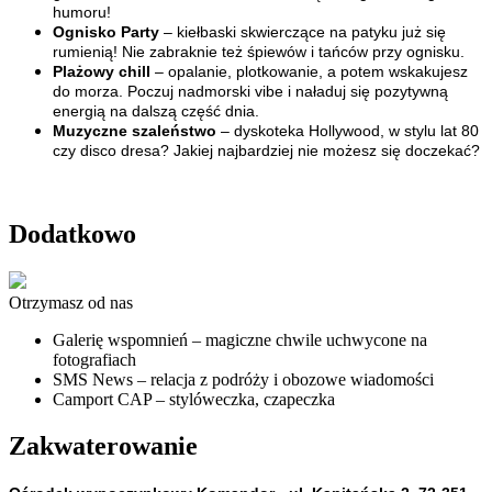
humoru!
Ognisko Party
– kiełbaski skwierczące na patyku już się
rumienią! Nie zabraknie też śpiewów i tańców przy ognisku.
Plażowy chill
– opalanie, plotkowanie, a potem wskakujesz
do morza. Poczuj nadmorski vibe i naładuj się pozytywną
energią na dalszą część dnia.
Muzyczne szaleństwo
– dyskoteka Hollywood, w stylu lat 80
czy disco dresa? Jakiej najbardziej nie możesz się doczekać?
Dodatkowo
Otrzymasz od nas
Galerię wspomnień
– magiczne chwile uchwycone na
fotografiach
SMS News
– relacja z podróży i obozowe wiadomości
Camport CAP
– stylóweczka, czapeczka
Zakwaterowanie