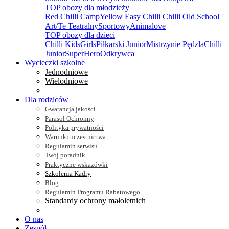
TOP obozy dla młodzieży
Red Chilli Camp
Yellow Easy Chilli
Chilli Old School
Art/Te Teatralny
Sportowy
Animalove
TOP obozy dla dzieci
Chilli Kids
Girls
Piłkarski Junior
Mistrzynie Pędzla
Chilli
Junior
SuperHero
Odkrywca
Wycieczki szkolne
Jednodniowe
Wielodniowe
Dla rodziców
Gwarancja jakości
Parasol Ochronny
Polityka prywatności
Warunki uczestnictwa
Regulamin serwisu
Twój poradnik
Praktyczne wskazówki
Szkolenia Kadry
Blog
Regulamin Programu Rabatowego
Standardy ochrony małoletnich
O nas
Zespół