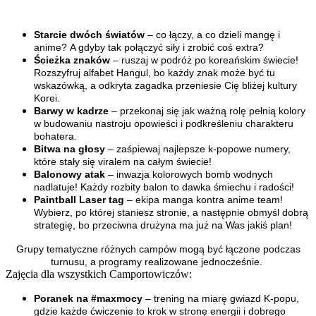
Starcie dwóch światów
– co łączy, a co dzieli mangę i
anime? A gdyby tak połączyć siły i zrobić coś extra?
Ścieżka znaków
– ruszaj w podróż po koreańskim świecie!
Rozszyfruj alfabet Hangul, bo każdy znak może być tu
wskazówką, a odkryta zagadka przeniesie Cię bliżej kultury
Korei.
Barwy w kadrze
– przekonaj się jak ważną rolę pełnią kolory
w budowaniu nastroju opowieści i podkreśleniu charakteru
bohatera.
Bitwa na głosy
– zaśpiewaj najlepsze k-popowe numery,
które stały się viralem na całym świecie!
Balonowy atak
– inwazja kolorowych bomb wodnych
nadlatuje! Każdy rozbity balon to dawka śmiechu i radości!
Paintball Laser tag
– ekipa manga kontra anime team!
Wybierz, po której staniesz stronie, a następnie obmyśl dobrą
strategię, bo przeciwna drużyna ma już na Was jakiś plan!
Grupy tematyczne różnych campów mogą być łączone podczas
turnusu, a programy realizowane jednocześnie.
Zajęcia dla wszystkich Camportowiczów:
Poranek na #maxmocy
– trening na miarę gwiazd K-popu,
gdzie każde ćwiczenie to krok w stronę energii i dobrego