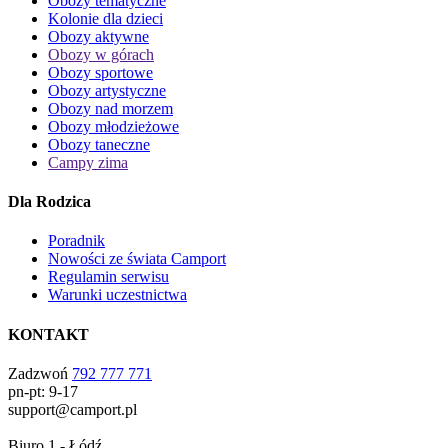
Obozy tematyczne
Kolonie dla dzieci
Obozy aktywne
Obozy w górach
Obozy sportowe
Obozy artystyczne
Obozy nad morzem
Obozy młodzieżowe
Obozy taneczne
Campy zima
Dla Rodzica
Poradnik
Nowości ze świata Camport
Regulamin serwisu
Warunki uczestnictwa
KONTAKT
Zadzwoń
792 777 771
pn-pt: 9-17
support@camport.pl
Biuro 1 - Łódź