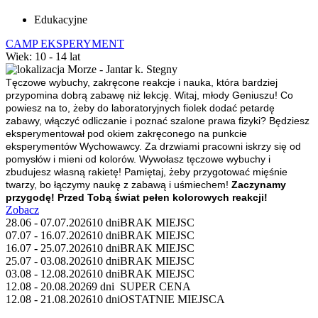
Edukacyjne
CAMP EKSPERYMENT
Wiek: 10 - 14 lat
Morze - Jantar k. Stegny
Tęczowe wybuchy, zakręcone reakcje i nauka, która bardziej
przypomina dobrą zabawę niż lekcję.
Witaj, młody Geniuszu!
Co
powiesz na to, żeby do laboratoryjnych fiolek dodać petardę
zabawy, włączyć odliczanie i poznać szalone prawa fizyki? Będziesz
eksperymentował pod okiem zakręconego na punkcie
eksperymentów Wychowawcy. Za drzwiami pracowni iskrzy się od
pomysłów i mieni od kolorów. Wywołasz tęczowe wybuchy i
zbudujesz własną rakietę! Pamiętaj, żeby przygotować mięśnie
twarzy, bo łączymy naukę z zabawą i uśmiechem!
Zaczynamy
przygodę! Przed Tobą świat pełen kolorowych reakcji!
Zobacz
28.06 - 07.07.2026
10 dni
BRAK MIEJSC
07.07 - 16.07.2026
10 dni
BRAK MIEJSC
16.07 - 25.07.2026
10 dni
BRAK MIEJSC
25.07 - 03.08.2026
10 dni
BRAK MIEJSC
03.08 - 12.08.2026
10 dni
BRAK MIEJSC
12.08 - 20.08.2026
9 dni
SUPER CENA
12.08 - 21.08.2026
10 dni
OSTATNIE MIEJSCA