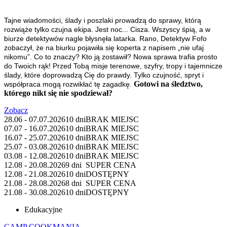
Tajne wiadomości, ślady i poszlaki prowadzą do sprawy, którą
rozwiąże tylko czujna ekipa.
Jest noc... Cisza. Wszyscy śpią, a w
biurze detektywów nagle błysnęła latarka. Rano, Detektyw Fofo
zobaczył, że na biurku pojawiła się koperta z napisem „nie ufaj
nikomu”. Co to znaczy? Kto ją zostawił? Nowa sprawa trafia prosto
do Twoich rąk! Przed Tobą misje terenowe, szyfry, tropy i tajemnicze
ślady, które doprowadzą Cię do prawdy. Tylko czujność, spryt i
Gotowi na śledztwo,
współpraca mogą rozwikłać tę zagadkę.
którego nikt się nie spodziewał?
Zobacz
28.06 - 07.07.2026
10 dni
BRAK MIEJSC
07.07 - 16.07.2026
10 dni
BRAK MIEJSC
16.07 - 25.07.2026
10 dni
BRAK MIEJSC
25.07 - 03.08.2026
10 dni
BRAK MIEJSC
03.08 - 12.08.2026
10 dni
BRAK MIEJSC
12.08 - 20.08.2026
9 dni
SUPER CENA
12.08 - 21.08.2026
10 dni
DOSTĘPNY
21.08 - 28.08.2026
8 dni
SUPER CENA
21.08 - 30.08.2026
10 dni
DOSTĘPNY
Edukacyjne
CAMP COOKMANIA