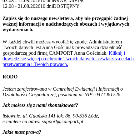
03.08 - 12.08.2026
10 dni
BRAK MIEJSC
12.08 - 21.08.2026
10 dni
DOSTĘPNY
Zapisz się do naszego newslettera, aby nie przegapić żadnej
ważnej informacji o nadchodzących obozach i wyjątkowych
wydarzeniach.
W każdej chwili możesz wycofać tę zgodę. Administratorem
Twoich danych jest Anna Gościniak prowadząca działalność
gospodarczą pod firmą CAMPORT Anna Gościniak.
Kliknij i
dowiedz się więcej o ochronie Twoich danych, a zwłaszcza celach
przetwarzania i Twoich prawach.
RODO
Jestem zarejestrowana w Centralnej Ewidencji i Informacji o
Działalności Gospodarczej, posiadam nr NIP: 9471961726.
Jak możesz się z nami skontaktować?
listownie: ul. Gdańska 141 lok. 86, 90-536 Łódź,
e-mailem na adres: support@camport.pl
Jakie masz prawa?