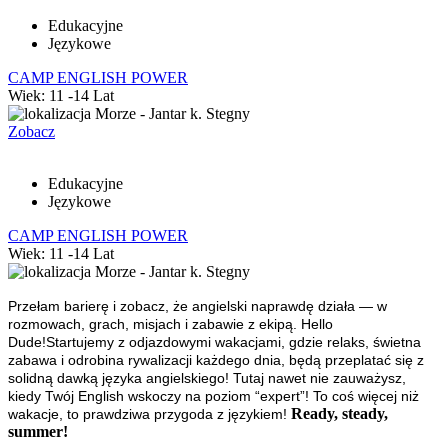
Edukacyjne
Językowe
CAMP ENGLISH POWER
Wiek: 11 -14 Lat
Morze - Jantar k. Stegny
Zobacz
Edukacyjne
Językowe
CAMP ENGLISH POWER
Wiek: 11 -14 Lat
Morze - Jantar k. Stegny
Przełam barierę i zobacz, że angielski naprawdę działa — w
rozmowach, grach, misjach i zabawie z ekipą.
Hello
Dude!
Startujemy z odjazdowymi wakacjami, gdzie relaks, świetna
zabawa i odrobina rywalizacji każdego dnia, będą przeplatać się z
solidną dawką języka angielskiego! Tutaj nawet nie zauważysz,
kiedy Twój English wskoczy na poziom “expert”! To coś więcej niż
Ready, steady,
wakacje, to prawdziwa przygoda z językiem!
summer!