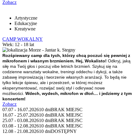
Zobacz
Artystyczne
Edukacyjne
Kreatywne
CAMP WOKALNY
Wiek: 12 - 18 lat
Morze - Jantar k. Stegny
Rozśpiewany camp dla tych, którzy chcą poczuć się pewniej z
mikrofonem i własnym brzmieniem.
Hej, Wokalisto!
Odkryj, jaką
siłę ma Twój głos i poczuj vibe letnich brzmień. Szykuj się na
codzienne warsztaty wokalne, treningi oddechu i dykcji, a także
zabawę improwizacją i tworzenie własnych aranżacji. To będą nie
tylko lekcje śpiewu, ale i przestrzeń, w której możesz
eksperymentować, rozwijać swój styl i odkrywać nowe
możliwości.
Wdech, wydech, mikrofon w dłoń… i jedziemy z tym
koncertem!
Zobacz
07.07 - 16.07.2026
10 dni
BRAK MIEJSC
16.07 - 25.07.2026
10 dni
BRAK MIEJSC
25.07 - 03.08.2026
10 dni
BRAK MIEJSC
03.08 - 12.08.2026
10 dni
BRAK MIEJSC
12.08 - 21.08.2026
10 dni
DOSTĘPNY