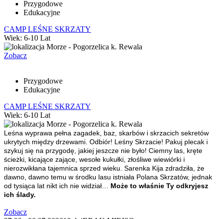
Przygodowe
Edukacyjne
CAMP LEŚNE SKRZATY
Wiek: 6-10 Lat
Morze - Pogorzelica k. Rewala
Zobacz
Przygodowe
Edukacyjne
CAMP LEŚNE SKRZATY
Wiek: 6-10 Lat
Morze - Pogorzelica k. Rewala
Leśna wyprawa pełna zagadek, baz, skarbów i skrzacich sekretów
ukrytych między drzewami.
Odbiór! Leśny Skrzacie! Pakuj plecak i
szykuj się na przygodę, jakiej jeszcze nie było! Ciemny las, kręte
ścieżki, kicające zające, wesołe kukułki, złośliwe wiewiórki i
nierozwikłana tajemnica sprzed wieku. Sarenka Kija zdradziła, że
dawno, dawno temu w środku lasu istniała Polana Skrzatów, jednak
od tysiąca lat nikt ich nie widział…
Może to właśnie Ty odkryjesz
ich ślady.
Zobacz