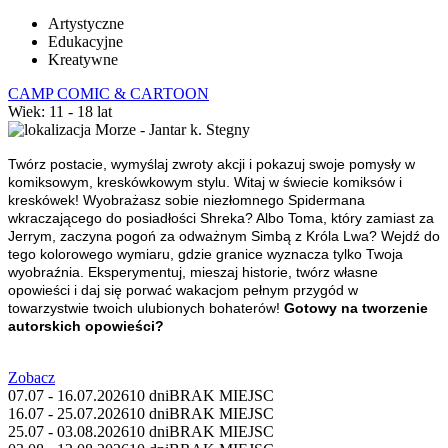
Artystyczne
Edukacyjne
Kreatywne
CAMP COMIC & CARTOON
Wiek: 11 - 18 lat
Morze - Jantar k. Stegny
Twórz postacie, wymyślaj zwroty akcji i pokazuj swoje pomysły w
komiksowym, kreskówkowym stylu.
Witaj w świecie komiksów i
kreskówek! Wyobrażasz sobie niezłomnego Spidermana
wkraczającego do posiadłości Shreka? Albo Toma, który zamiast za
Jerrym, zaczyna pogoń za odważnym Simbą z Króla Lwa? Wejdź do
tego kolorowego wymiaru, gdzie granice wyznacza tylko Twoja
wyobraźnia. Eksperymentuj, mieszaj historie, twórz własne
opowieści i daj się porwać wakacjom pełnym przygód w
towarzystwie twoich ulubionych bohaterów!
Gotowy na tworzenie
autorskich opowieś
ci?
Zobacz
07.07 - 16.07.2026
10 dni
BRAK MIEJSC
16.07 - 25.07.2026
10 dni
BRAK MIEJSC
25.07 - 03.08.2026
10 dni
BRAK MIEJSC