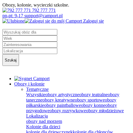
Obozy, kolonie, wycieczki szkolne.
792 777 771
pn-pt: 9-17 support@camport.pl
Zaloguj się
Szukaj
Obozy i kolonie
Tematyczne
Wszystkie
obozy artystyczne
obozy teatralne
obozy
taneczne
obozy kreatywne
obozy sportowe
obozy
piłkarskie
obozy paintballowe
obozy konne
obozy
przygodowe
obozy rozrywkowe
obozy młodzieżowe
Lokalizacja
obozy nad morzem
Kolonie dla dzieci
kolonie dla dziewczynek
kolonie dla chłopców