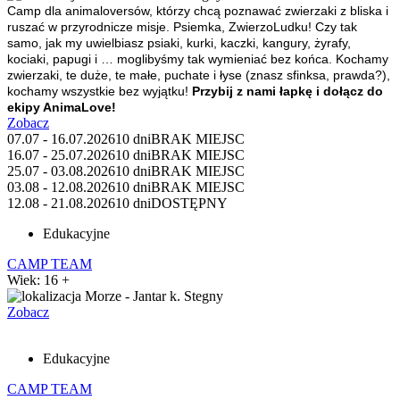
Camp dla animaloversów, którzy chcą poznawać zwierzaki z bliska i
ruszać w przyrodnicze misje.
Psiemka, ZwierzoLudku! Czy tak
samo, jak my uwielbiasz psiaki, kurki, kaczki, kangury, żyrafy,
kociaki, papugi i … moglibyśmy tak wymieniać bez końca. Kochamy
zwierzaki, te duże, te małe, puchate i łyse (znasz sfinksa, prawda?),
kochamy wszystkie bez wyjątku!
Przybij z nami łapkę i dołącz do
ekipy AnimaLove!
Zobacz
07.07 - 16.07.2026
10 dni
BRAK MIEJSC
16.07 - 25.07.2026
10 dni
BRAK MIEJSC
25.07 - 03.08.2026
10 dni
BRAK MIEJSC
03.08 - 12.08.2026
10 dni
BRAK MIEJSC
12.08 - 21.08.2026
10 dni
DOSTĘPNY
Edukacyjne
CAMP TEAM
Wiek: 16 +
Morze - Jantar k. Stegny
Zobacz
Edukacyjne
CAMP TEAM