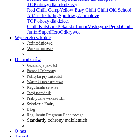
TOP obozy dla młodzieży
Red Chilli Camp
Yellow Easy Chilli
Chilli Old School
Art/Te Teatralny
Sportowy
Animalove
TOP obozy dla dzieci
Chilli Kids
Girls
Piłkarski Junior
Mistrzynie Pędzla
Chilli
Junior
SuperHero
Odkrywca
Wycieczki szkolne
Jednodniowe
Wielodniowe
Dla rodziców
Gwarancja jakości
Parasol Ochronny
Polityka prywatności
Warunki uczestnictwa
Regulamin serwisu
Twój poradnik
Praktyczne wskazówki
Szkolenia Kadry
Blog
Regulamin Programu Rabatowego
Standardy ochrony małoletnich
O nas
Zespół