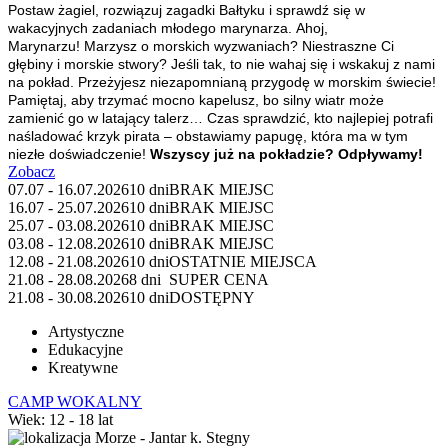
Postaw żagiel, rozwiązuj zagadki Bałtyku i sprawdź się w
wakacyjnych zadaniach młodego marynarza.
Ahoj,
Marynarzu!
Marzysz o morskich wyzwaniach? Niestraszne Ci
głębiny i morskie stwory? Jeśli tak, to nie wahaj się i wskakuj z nami
na pokład. Przeżyjesz niezapomnianą przygodę w morskim świecie!
Pamiętaj, aby trzymać mocno kapelusz, bo silny wiatr może
zamienić go w latający talerz… Czas sprawdzić, kto najlepiej potrafi
naśladować krzyk pirata – obstawiamy papugę, która ma w tym
niezłe doświadczenie!
Wszyscy już na pokładzie? Odpływamy!
Zobacz
07.07 - 16.07.2026
10 dni
BRAK MIEJSC
16.07 - 25.07.2026
10 dni
BRAK MIEJSC
25.07 - 03.08.2026
10 dni
BRAK MIEJSC
03.08 - 12.08.2026
10 dni
BRAK MIEJSC
12.08 - 21.08.2026
10 dni
OSTATNIE MIEJSCA
21.08 - 28.08.2026
8 dni
SUPER CENA
21.08 - 30.08.2026
10 dni
DOSTĘPNY
Artystyczne
Edukacyjne
Kreatywne
CAMP WOKALNY
Wiek: 12 - 18 lat
Morze - Jantar k. Stegny