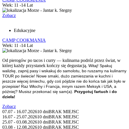
Wiek: 11 -14 Lat
Morze - Jantar k. Stegny
Zobacz
Edukacyjne
CAMP COOKMANIA
Wiek: 11 -14 Lat
Morze - Jantar k. Stegny
Od pierogów po tacos i curry — kulinarna podróż przez świat, w
której każdy przystanek kończy się degustacją.
Witaj! Spakuj
walizkę, zapnij pasy i wskakuj do samolotu, bo ruszamy na kulinarny
TOUR po świecie! Nowe smaki, dużo zamieszania w kuchni i
jeszcze więcej śmiechu, gdy coś pójdzie nie do końca tak jak było w
przepisie! Raz Włochy i Francja, innym razem Meksyk i USA, a
później? Musisz przekonać się sam(a).
Przygotuj fartuch i do
dzieła!
Zobacz
07.07 - 16.07.2026
10 dni
BRAK MIEJSC
16.07 - 25.07.2026
10 dni
BRAK MIEJSC
25.07 - 03.08.2026
10 dni
BRAK MIEJSC
03.08 - 12.08.2026
10 dni
BRAK MIEJSC