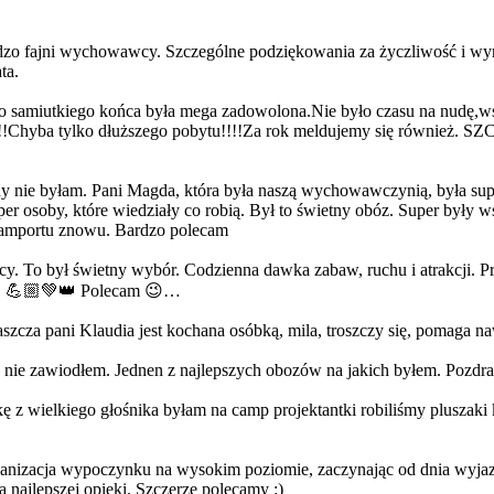
ardzo fajni wychowawcy. Szczególne podziękowania za życzliwość i wyr
ta.
 samiutkiego końca była mega zadowolona.Nie było czasu na nudę,wsz
cej?!!!Chyba tylko dłuższego pobytu!!!!Za rok meldujemy się 
y nie byłam. Pani Magda, która była naszą wychowawczynią, była super
r osoby, które wiedziały co robią. Był to świetny obóz. Super były ws
camportu znowu. Bardzo polecam
. To był świetny wybór. Codzienna dawka zabaw, ruchu i atrakcji. Prz
ny! 💪🏼💚👑 Polecam 😉…
łaszcza pani Klaudia jest kochana osóbką, mila, troszczy się, pomaga n
ię nie zawiodłem. Jednen z najlepszych obozów na jakich byłem. Pozd
 z wielkiego głośnika byłam na camp projektantki robiliśmy pluszaki ku
ganizacja wypoczynku na wysokim poziomie, zaczynając od dnia wyjaz
 najlepszej opieki. Szczerze polecamy :)