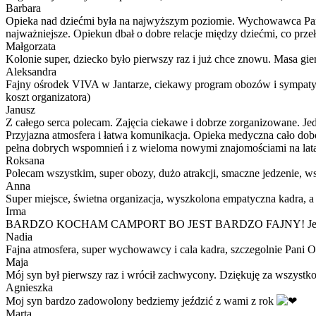
Barbara
Opieka nad dziećmi była na najwyższym poziomie. Wychowawca Pani Ki
najważniejsze. Opiekun dbał o dobre relacje między dziećmi, co przeł
Małgorzata
Kolonie super, dziecko było pierwszy raz i już chce znowu. Masa gier
Aleksandra
Fajny ośrodek VIVA w Jantarze, ciekawy program obozów i sympatycz
koszt organizatora)
Janusz
Z całego serca polecam. Zajęcia ciekawe i dobrze zorganizowane. Jedz
Przyjazna atmosfera i łatwa komunikacja. Opieka medyczna cało dob
pełna dobrych wspomnień i z wieloma nowymi znajomościami na lat
Roksana
Polecam wszystkim, super obozy, dużo atrakcji, smaczne jedzenie, ws
Anna
Super miejsce, świetna organizacja, wyszkolona empatyczna kadra, a 
Irma
BARDZO KOCHAM CAMPORT BO JEST BARDZO FAJNY! Jestem już 3 ra
Nadia
Fajna atmosfera, super wychowawcy i cala kadra, szczegolnie Pani Ol
Maja
Mój syn był pierwszy raz i wrócił zachwycony. Dziękuję za wszystko
Agnieszka
Moj syn bardzo zadowolony bedziemy jeździć z wami z rok
Marta