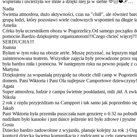
wspierała i uwierzyła we mnie a dzięki niej ja w siebie 🫶🏻❤️‍🩹…
Nadia
Świetna atmosfera, dużo aktywności, czas na "chill", ale również b
grupą ludzi, który pozostawi wiele cudownych wspomień na długie la
Amelia
Córka była uczestnikem obozu w Pogorzelicy.Od samego początku do
pomocne.Bardzo dziękujemy organizatorom!!!Czego chcieć wię
SERDUCHA!!!
Joanna
Byłam w tym roku na obozie art/te. Muszę przyznać, na lepszym nigd
zainteresowana teatrem. Wszystkie zajęcia były prowadzone przez supe
była bardzo miła i pomocna. W następnym roku na pewno pojadę z 
Martyna
Dziękujemy za wspaniałą przygodę na obozie chill camp w Pogorzelicy
domem. Pani Wiktoria i Pani Ola najlepsze Camportowe dziewczy
Agata
Super atmosfera, ludzie z campu świetnie poukładani, mili ,itd. A zw
Nikola
2 rok z rzędu przyjeżdżam na Campport i tak samo jak poprzednio s
Jakub
Pani Wiktoria była przemiła puszczała nam genzierę o 6:32 na pobudkę
nudziłam było karaoke i just dance jedzenie też było zdrowe i pyszne
Gosia
Dziecko bardzo zadowolone z wyjazdu, planuje kolejny za rok :) Or
kontuzji dziecka świetna komunikacja z rodzicami w celu zapewnienia