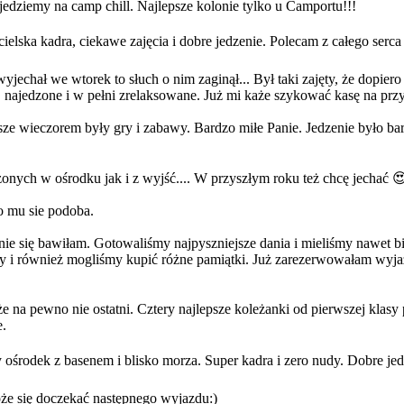
dziemy na camp chill. Najlepsze kolonie tylko u Camportu!!!
cielska kadra, ciekawe zajęcia i dobre jedzenie. Polecam z całego se
jechał we wtorek to słuch o nim zaginął... Był taki zajęty, że dopiero
 najedzone i w pełni zrelaksowane. Już mi każe szykować kasę na prz
sze wieczorem były gry i zabawy. Bardzo miłe Panie. Jedzenie było bar
zonych w ośrodku jak i z wyjść.... W przyszłym roku też chcę jechać
o mu sie podoba.
ie się bawiłam. Gotowaliśmy najpyszniejsze dania i mieliśmy nawet bi
ofry i również mogliśmy kupić różne pamiątki. Już zarezerwowałam wy
e na pewno nie ostatni. Cztery najlepsze koleżanki od pierwszej klasy 
e.
ośrodek z basenem i blisko morza. Super kadra i zero nudy. Dobre je
że się doczekać następnego wyjazdu:)