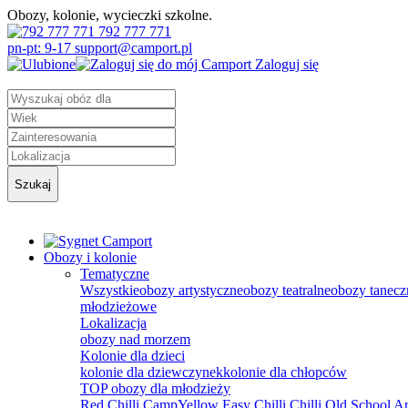
Obozy, kolonie, wycieczki szkolne.
792 777 771
pn-pt: 9-17 support@camport.pl
Zaloguj się
Szukaj
Obozy i kolonie
Tematyczne
Wszystkie
obozy artystyczne
obozy teatralne
obozy tanecz
młodzieżowe
Lokalizacja
obozy nad morzem
Kolonie dla dzieci
kolonie dla dziewczynek
kolonie dla chłopców
TOP obozy dla młodzieży
Red Chilli Camp
Yellow Easy Chilli
Chilli Old School
Ar