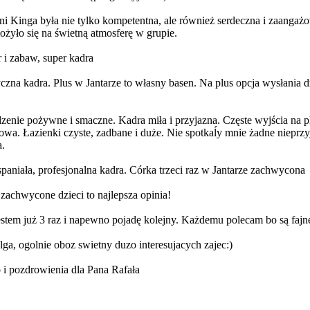
nga była nie tylko kompetentna, ale również serdeczna i zaangażowan
ożyło się na świetną atmosferę w grupie.
 i zabaw, super kadra
na kadra. Plus w Jantarze to własny basen. Na plus opcja wysłania 
enie pożywne i smaczne. Kadra miła i przyjazna. Częste wyjścia na pla
owa. Łazienki czyste, zadbane i duże. Nie spotkaĺy mnie żadne niepr
a.
paniała, profesjonalna kadra. Córka trzeci raz w Jantarze zachwycona
zachwycone dzieci to najlepsza opinia!
z i napewno pojadę kolejny. Każdemu polecam bo są fajne kolon
ga, ogolnie oboz swietny duzo interesujacych zajec:)
 i pozdrowienia dla Pana Rafała