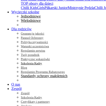
TOP obozy dla dzieci
Chilli Kids
Girls
Piłkarski Junior
Mistrzynie Pędzla
Chilli J
Wycieczki szkolne
Jednodniowe
Wielodniowe
Dla rodziców
Gwarancja jakości
Parasol Ochronny
Polityka prywatności
Warunki uczestnictwa
Regulamin serwisu
Twój poradnik
Praktyczne wskazówki
Szkolenia Kadry
Blog
Regulamin Programu Rabatowego
Standardy ochrony małoletnich
O nas
Zespół
Zespół
Szkolenia Kadry
Certyfikaty i partnerzy
Atrakcje