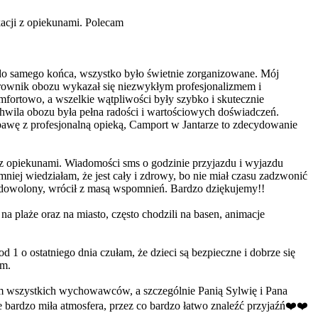
acji z opiekunami. Polecam
do samego końca, wszystko było świetnie zorganizowane. Mój
rownik obozu wykazał się niezwykłym profesjonalizmem i
mfortowo, a wszelkie wątpliwości były szybko i skutecznie
chwila obozu była pełna radości i wartościowych doświadczeń.
awę z profesjonalną opieką, Camport w Jantarze to zdecydowanie
t z opiekunami. Wiadomości sms o godzinie przyjazdu i wyjazdu
niej wiedziałam, że jest cały i zdrowy, bo nie miał czasu zadzwonić
zadowolony, wrócił z masą wspomnień. Bardzo dziękujemy!!
na plaże oraz na miasto, często chodzili na basen, animacje
1 o ostatniego dnia czułam, że dzieci są bezpieczne i dobrze się
em.
am wszystkich wychowawców, a szczególnie Panią Sylwię i Pana
 bardzo miła atmosfera, przez co bardzo łatwo znaleźć przyjaźń❤️❤️