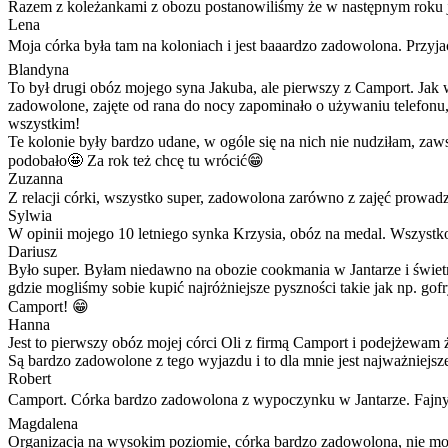
Razem z koleżankami z obozu postanowiliśmy że w następnym roku je
Lena
Moja córka była tam na koloniach i jest baaardzo zadowolona. Przyja
Blandyna
To był drugi obóz mojego syna Jakuba, ale pierwszy z Camport. Jak wy
zadowolone, zajęte od rana do nocy zapominało o używaniu telefonu,
wszystkim!
Te kolonie były bardzo udane, w ogóle się na nich nie nudziłam, zaw
podobało🤩 Za rok też chcę tu wrócić😁
Zuzanna
Z relacji córki, wszystko super, zadowolona zarówno z zajęć prowad
Sylwia
W opinii mojego 10 letniego synka Krzysia, obóz na medal. Wszystk
Dariusz
Było super. Byłam niedawno na obozie cookmania w Jantarze i świetn
gdzie mogliśmy sobie kupić najróżniejsze pyszności takie jak np. g
Camport! 😁
Hanna
Jest to pierwszy obóz mojej córci Oli z firmą Camport i podejżewam ż
Są bardzo zadowolone z tego wyjazdu i to dla mnie jest najważniejsz
Robert
Camport. Córka bardzo zadowolona z wypoczynku w Jantarze. Fajny 
Magdalena
Organizacja na wysokim poziomie, córka bardzo zadowolona, nie mo