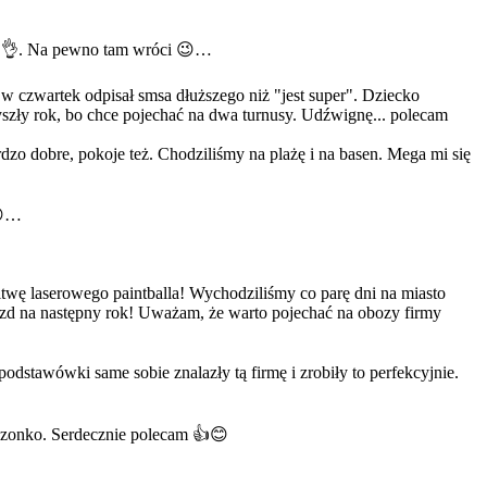
rca 👌. Na pewno tam wróci 😉…
 w czwartek odpisał smsa dłuższego niż "jest super". Dziecko
yszły rok, bo chce pojechać na dwa turnusy. Udźwignę... polecam
dzo dobre, pokoje też. Chodziliśmy na plażę i na basen. Mega mi się
 😍…
twę laserowego paintballa! Wychodziliśmy co parę dni na miasto
jazd na następny rok! Uważam, że warto pojechać na obozy firmy
podstawówki same sobie znalazły tą firmę i zrobiły to perfekcyjnie.
dzonko. Serdecznie polecam 👍😊