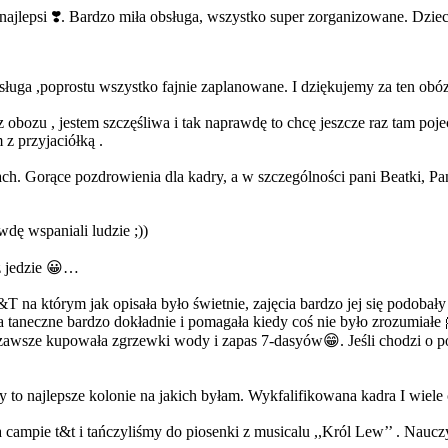
ajlepsi ❣️. Bardzo miła obsługa, wszystko super zorganizowane. Dzie
obsługa ,poprostu wszystko fajnie zaplanowane. I dziękujemy za ten 
z obozu , jestem szczęśliwa i tak naprawdę to chcę jeszcze raz tam po
 z przyjaciółką .
ach. Gorące pozdrowienia dla kadry, a w szczególności pani Beatki, Pan
wdę wspaniali ludzie ;))
ż jedzie 😀…
 na którym jak opisała było świetnie, zajęcia bardzo jej się podobał
taneczne bardzo dokładnie i pomagała kiedy coś nie było zrozumiałe 
zawsze kupowała zgrzewki wody i zapas 7-dasyów😁. Jeśli chodzi o p
o najlepsze kolonie na jakich byłam. Wykfalifikowana kadra I wiele ci
ampie t&t i tańczyliśmy do piosenki z musicalu ,,Król Lew’’ . Nauczy