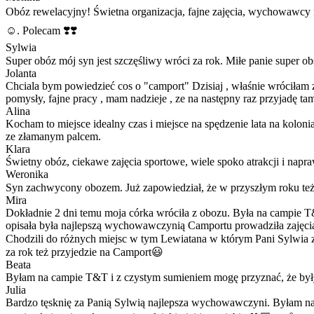
Obóz rewelacyjny! Świetna organizacja, fajne zajęcia, wychowawcy n
☺️. Polecam ❣️❣️
Sylwia
Super obóz mój syn jest szczęśliwy wróci za rok. Miłe panie super 
Jolanta
Chciala bym powiedzieć cos o "camport" Dzisiaj , właśnie wróciłam 
pomysły, fajne pracy , mam nadzieje , ze na następny raz przyjadę tam
Alina
Kocham to miejsce idealny czas i miejsce na spędzenie lata na koloni
ze złamanym palcem.
Klara
Świetny obóz, ciekawe zajęcia sportowe, wiele spoko atrakcji i napra
Weronika
Syn zachwycony obozem. Już zapowiedział, że w przyszłym roku te
Mira
Dokładnie 2 dni temu moja córka wróciła z obozu. Była na campie T&T
opisała była najlepszą wychowawczynią Camportu prowadziła zajęcia 
Chodzili do różnych miejsc w tym Lewiatana w którym Pani Sylwia 
za rok też przyjedzie na Camport😃
Beata
Byłam na campie T&T i z czystym sumieniem mogę przyznać, że były t
Julia
Bardzo tęsknię za Panią Sylwią najlepsza wychowawczyni. Byłam na c