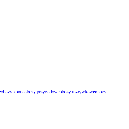
e
obozy konne
obozy przygodowe
obozy rozrywkowe
obozy