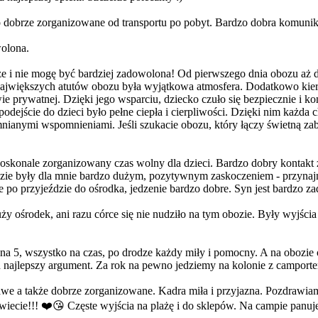
o dobrze zorganizowane od transportu po pobyt. Bardzo dobra komunik
wolona.
ze i nie mogę być bardziej zadowolona! Od pierwszego dnia obozu aż 
ajwiększych atutów obozu była wyjątkowa atmosfera. Dodatkowo kie
prywatnej. Dzięki jego wsparciu, dziecko czuło się bezpiecznie i ko
ejście do dzieci było pełne ciepła i cierpliwości. Dzięki nim każda 
ianymi wspomnieniami. Jeśli szukacie obozu, który łączy świetną zab
 doskonale zorganizowany czas wolny dla dzieci. Bardzo dobry kontak
bozie były dla mnie bardzo dużym, pozytywnym zaskoczeniem - przynajm
e po przyjeździe do ośrodka, jedzenie bardzo dobre. Syn jest bardzo 
y ośrodek, ani razu córce się nie nudziło na tym obozie. Były wyjścia 
 5, wszystko na czas, po drodze każdy miły i pomocny. A na obozie od 
h najlepszy argument. Za rok na pewno jedziemy na kolonie z camport
kawe a także dobrze zorganizowane. Kadra miła i przyjazna. Pozdrawi
ecie!!! ❤️😘 Częste wyjścia na plażę i do sklepów. Na campie panuje