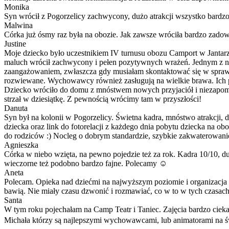
Monika
Syn wrócił z Pogorzelicy zachwycony, dużo atrakcji wszystko bardz
Malwina
Córka już ósmy raz była na obozie. Jak zawsze wróciła bardzo zado
Justine
Moje dziecko było uczestnikiem IV turnusu obozu Camport w Jantar
maluch wrócił zachwycony i pełen pozytywnych wrażeń. Jednym z n
zaangażowaniem, zwłaszcza gdy musiałam skontaktować się w sprawie 
rozwiewane. Wychowawcy również zasługują na wielkie brawa. Ich pod
Dziecko wróciło do domu z mnóstwem nowych przyjaciół i niezapomn
strzał w dziesiątkę. Z pewnością wrócimy tam w przyszłości!
Danuta
Syn był na kolonii w Pogorzelicy. Świetna kadra, mnóstwo atrakcji,
dziecka oraz link do fotorelacji z każdego dnia pobytu dziecka na o
do rodziców :) Nocleg o dobrym standardzie, szybkie zakwaterowani
Agnieszka
Córka w niebo wzięta, na pewno pojedzie też za rok. Kadra 10/10, duż
wieczorne też podobno bardzo fajne. Polecamy ☺️
Aneta
Polecam. Opieka nad dziećmi na najwyższym poziomie i organizacja na
bawią. Nie miały czasu dzwonić i rozmawiać, co w to w tych czasac
Santa
W tym roku pojechałam na Camp Teatr i Taniec. Zajęcia bardzo cie
Michała którzy są najlepszymi wychowawcami, lub animatorami na świ