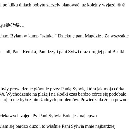
ci po kilku dniach pobytu zaczęły planować już kolejny wyjazd ☺️☺️
obózy3😁🙂😀…
jechać. Byłam w kamp "sztuka " Dziękuję pani Magdzie . Za wszystkie
i Juli, Pana Remka, Pani Izzy i pani Sylwi oraz drugiej pani Beatki
y były prowadzone głównie przez Panią Sylwię która jak moja córka
. Wychodzenie na plażę i na słodki czas bardzo córce się podobało.
okój to nie było z nim żadnych problemów. Powiedziała że na pewno
ekawych zajęć. Ps. Pani Sylwia Bulc jest najlepsza.
łam się bardzo dużo i to właśnie Pani Sylwia mnie najbardziej