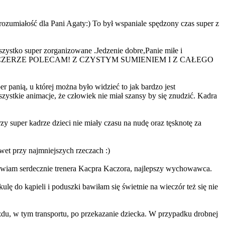
ozumiałość dla Pani Agaty:) To był wspaniale spędzony czas super z
ystko super zorganizowane .Jedzenie dobre,Panie miłe i
również. SZCZERZE POLECAM! Z CZYSTYM SUMIENIEM I Z CAŁEGO
 panią, u której można było widzieć to jak bardzo jest
zystkie animacje, że człowiek nie miał szansy by się znudzić. Kadra
y super kadrze dzieci nie miały czasu na nudę oraz tęsknotę za
awet przy najmniejszych rzeczach :)
rawiam serdecznie trenera Kacpra Kaczora, najlepszy wychowawca.
lę do kąpieli i poduszki bawiłam się świetnie na wieczór też się nie
du, w tym transportu, po przekazanie dziecka. W przypadku drobnej