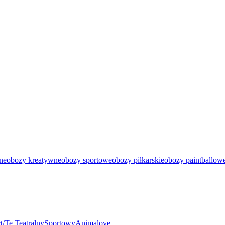
ne
obozy kreatywne
obozy sportowe
obozy piłkarskie
obozy paintballow
t/Te Teatralny
Sportowy
Animalove