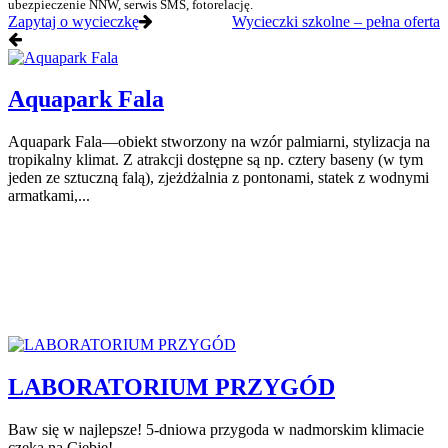
ubezpieczenie NNW, serwis SMS, fotorelację.
Zapytaj o wycieczkę
Wycieczki szkolne – pełna oferta
Aquapark Fala
Aquapark Fala—obiekt stworzony na wzór palmiarni, stylizacja na
tropikalny klimat. Z atrakcji dostępne są np. cztery baseny (w tym
jeden ze sztuczną falą), zjeżdżalnia z pontonami, statek z wodnymi
armatkami,...
LABORATORIUM PRZYGÓD
Baw się w najlepsze! 5-dniowa przygoda w nadmorskim klimacie
czeka na Ciebie!