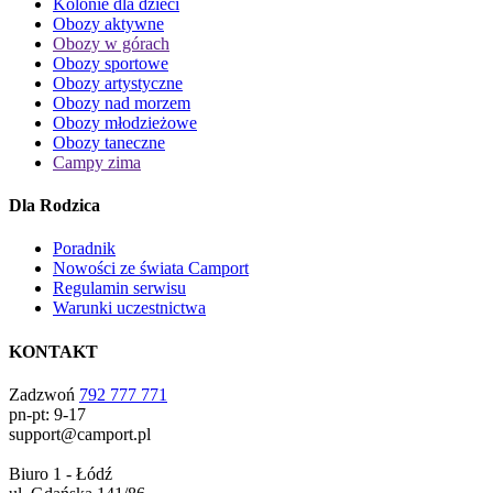
Kolonie dla dzieci
Obozy aktywne
Obozy w górach
Obozy sportowe
Obozy artystyczne
Obozy nad morzem
Obozy młodzieżowe
Obozy taneczne
Campy zima
Dla Rodzica
Poradnik
Nowości ze świata Camport
Regulamin serwisu
Warunki uczestnictwa
KONTAKT
Zadzwoń
792 777 771
pn-pt: 9-17
support@camport.pl
Biuro 1 - Łódź