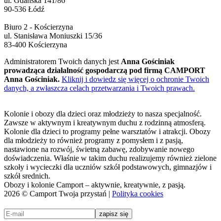
ul. Gdańska 141/86
90-536 Łódź
Biuro 2 - Kościerzyna
ul. Stanisława Moniuszki 15/36
83-400 Kościerzyna
Administratorem Twoich danych jest
Anna Gościniak
prowadząca działalność gospodarczą pod firmą CAMPORT
Anna Gościniak.
Kliknij i dowiedz się więcej o ochronie Twoich
danych, a zwłaszcza celach przetwarzania i Twoich prawach.
Kolonie i obozy dla dzieci oraz młodzieży to nasza specjalność.
Zawsze w aktywnym i kreatywnym duchu z rodzinną atmosferą.
Kolonie dla dzieci to programy pełne warsztatów i atrakcji. Obozy
dla młodzieży to również programy z pomysłem i z pasją,
nastawione na rozwój, świetną zabawę, zdobywanie nowego
doświadczenia. Właśnie w takim duchu realizujemy również zielone
szkoły i wycieczki dla uczniów szkół podstawowych, gimnazjów i
szkół srednich.
Obozy i kolonie Camport – aktywnie, kreatywnie, z pasją.
2026 © Camport Twoja przystań |
Polityka cookies