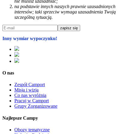
nie musisz uzasadniać;
na podstawie innych naszych prawnie uzasadnionych
interesów; taki sprzeciw wymaga uzasadnienia Twoją
szczególną sytuacją.
Inny wymiar wypoczynku!
O nas
Zespół Camport
Misja i wizja
Co nas wyróżnia
Pracuj w Camport
Grupy Zorganizowane
Najlepsze Campy
Obozy tematyczne