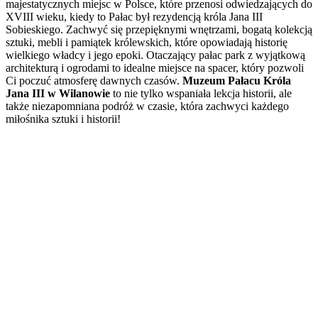
majestatycznych miejsc w Polsce, które przenosi odwiedzających do
XVIII wieku, kiedy to Pałac był rezydencją króla Jana III
Sobieskiego. Zachwyć się przepięknymi wnętrzami, bogatą kolekcją
sztuki, mebli i pamiątek królewskich, które opowiadają historię
wielkiego władcy i jego epoki. Otaczający pałac park z wyjątkową
architekturą i ogrodami to idealne miejsce na spacer, który pozwoli
Ci poczuć atmosferę dawnych czasów.
Muzeum Pałacu Króla
Jana III w Wilanowie
to nie tylko wspaniała lekcja historii, ale
także niezapomniana podróż w czasie, która zachwyci każdego
miłośnika sztuki i historii!