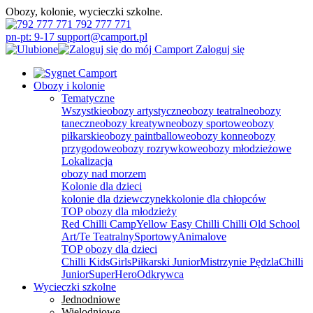
Obozy, kolonie, wycieczki szkolne.
792 777 771
pn-pt: 9-17 support@camport.pl
Zaloguj się
Obozy i kolonie
Tematyczne
Wszystkie
obozy artystyczne
obozy teatralne
obozy
taneczne
obozy kreatywne
obozy sportowe
obozy
piłkarskie
obozy paintballowe
obozy konne
obozy
przygodowe
obozy rozrywkowe
obozy młodzieżowe
Lokalizacja
obozy nad morzem
Kolonie dla dzieci
kolonie dla dziewczynek
kolonie dla chłopców
TOP obozy dla młodzieży
Red Chilli Camp
Yellow Easy Chilli
Chilli Old School
Art/Te Teatralny
Sportowy
Animalove
TOP obozy dla dzieci
Chilli Kids
Girls
Piłkarski Junior
Mistrzynie Pędzla
Chilli
Junior
SuperHero
Odkrywca
Wycieczki szkolne
Jednodniowe
Wielodniowe