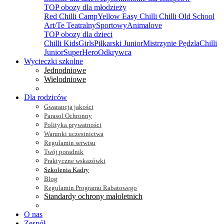
TOP obozy dla młodzieży
Red Chilli Camp
Yellow Easy Chilli
Chilli Old School
Art/Te Teatralny
Sportowy
Animalove
TOP obozy dla dzieci
Chilli Kids
Girls
Piłkarski Junior
Mistrzynie Pędzla
Chilli
Junior
SuperHero
Odkrywca
Wycieczki szkolne
Jednodniowe
Wielodniowe
Dla rodziców
Gwarancja jakości
Parasol Ochronny
Polityka prywatności
Warunki uczestnictwa
Regulamin serwisu
Twój poradnik
Praktyczne wskazówki
Szkolenia Kadry
Blog
Regulamin Programu Rabatowego
Standardy ochrony małoletnich
O nas
Zespół