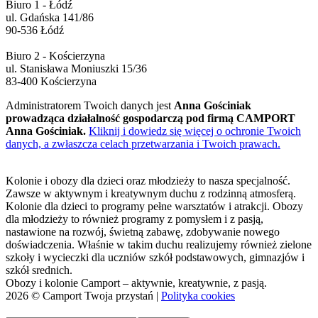
Biuro 1 - Łódź
ul. Gdańska 141/86
90-536 Łódź
Biuro 2 - Kościerzyna
ul. Stanisława Moniuszki 15/36
83-400 Kościerzyna
Administratorem Twoich danych jest
Anna Gościniak
prowadząca działalność gospodarczą pod firmą CAMPORT
Anna Gościniak.
Kliknij i dowiedz się więcej o ochronie Twoich
danych, a zwłaszcza celach przetwarzania i Twoich prawach.
Kolonie i obozy dla dzieci oraz młodzieży to nasza specjalność.
Zawsze w aktywnym i kreatywnym duchu z rodzinną atmosferą.
Kolonie dla dzieci to programy pełne warsztatów i atrakcji. Obozy
dla młodzieży to również programy z pomysłem i z pasją,
nastawione na rozwój, świetną zabawę, zdobywanie nowego
doświadczenia. Właśnie w takim duchu realizujemy również zielone
szkoły i wycieczki dla uczniów szkół podstawowych, gimnazjów i
szkół srednich.
Obozy i kolonie Camport – aktywnie, kreatywnie, z pasją.
2026 © Camport Twoja przystań |
Polityka cookies