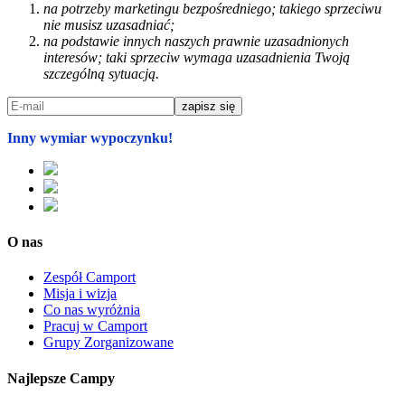
na potrzeby marketingu bezpośredniego; takiego sprzeciwu
nie musisz uzasadniać;
na podstawie innych naszych prawnie uzasadnionych
interesów; taki sprzeciw wymaga uzasadnienia Twoją
szczególną sytuacją.
Inny wymiar wypoczynku!
O nas
Zespół Camport
Misja i wizja
Co nas wyróżnia
Pracuj w Camport
Grupy Zorganizowane
Najlepsze Campy