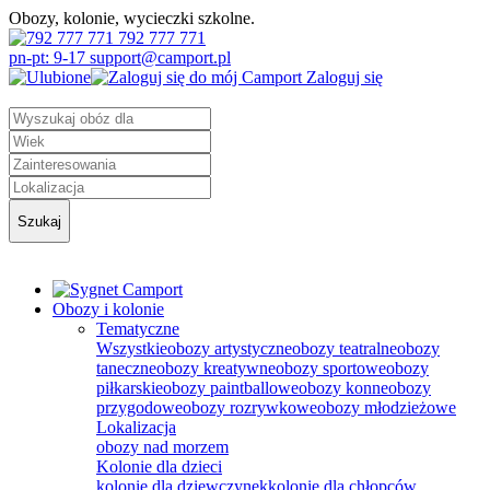
Obozy, kolonie, wycieczki szkolne.
792 777 771
pn-pt: 9-17 support@camport.pl
Zaloguj się
Szukaj
Obozy i kolonie
Tematyczne
Wszystkie
obozy artystyczne
obozy teatralne
obozy
taneczne
obozy kreatywne
obozy sportowe
obozy
piłkarskie
obozy paintballowe
obozy konne
obozy
przygodowe
obozy rozrywkowe
obozy młodzieżowe
Lokalizacja
obozy nad morzem
Kolonie dla dzieci
kolonie dla dziewczynek
kolonie dla chłopców