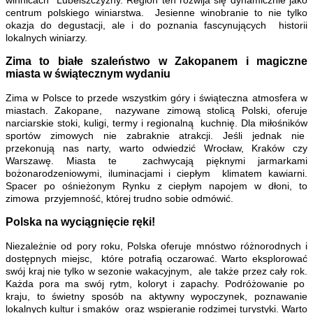
centrum polskiego winiarstwa. Jesienne winobranie to nie tylko
okazja do degustacji, ale i do poznania fascynujących historii
lokalnych winiarzy.
Zima to białe szaleństwo w Zakopanem i magiczne
miasta w świątecznym wydaniu
Zima w Polsce to przede wszystkim góry i świąteczna atmosfera w
miastach. Zakopane, nazywane zimową stolicą Polski, oferuje
narciarskie stoki, kuligi, termy i regionalną kuchnię. Dla miłośników
sportów zimowych nie zabraknie atrakcji. Jeśli jednak nie
przekonują nas narty, warto odwiedzić Wrocław, Kraków czy
Warszawę. Miasta te zachwycają pięknymi jarmarkami
bożonarodzeniowymi, iluminacjami i ciepłym klimatem kawiarni.
Spacer po ośnieżonym Rynku z ciepłym napojem w dłoni, to
zimowa przyjemność, której trudno sobie odmówić.
Polska na wyciągnięcie ręki!
Niezależnie od pory roku, Polska oferuje mnóstwo różnorodnych i
dostępnych miejsc, które potrafią oczarować. Warto eksplorować
swój kraj nie tylko w sezonie wakacyjnym, ale także przez cały rok.
Każda pora ma swój rytm, koloryt i zapachy. Podróżowanie po
kraju, to świetny sposób na aktywny wypoczynek, poznawanie
lokalnych kultur i smaków oraz wspieranie rodzimej turystyki. Warto