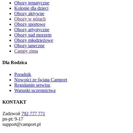
Obozy tematyczne
Kolonie dla dzieci
Obozy aktywne
Obozy w górach
Obozy sportowe
Obozy artystyczne
Obozy nad morzem
Obozy młodzieżowe
Obozy taneczne
Campy zima
Dla Rodzica
Poradnik
Nowości ze świata Camport
Regulamin serwisu
Warunki uczestnictwa
KONTAKT
Zadzwoń
792 777 771
pn-pt: 9-17
support@camport.pl