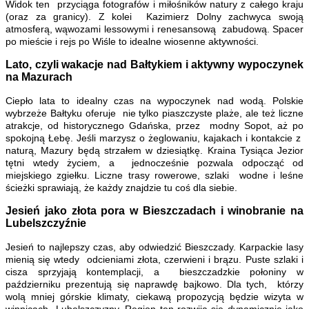
Widok ten przyciąga fotografów i miłośników natury z całego kraju
(oraz za granicy). Z kolei Kazimierz Dolny zachwyca swoją
atmosferą, wąwozami lessowymi i renesansową zabudową. Spacer
po mieście i rejs po Wiśle to idealne wiosenne aktywności.
Lato, czyli wakacje nad Bałtykiem i aktywny wypoczynek
na Mazurach
Ciepło lata to idealny czas na wypoczynek nad wodą. Polskie
wybrzeże Bałtyku oferuje nie tylko piaszczyste plaże, ale też liczne
atrakcje, od historycznego Gdańska, przez modny Sopot, aż po
spokojną Łebę. Jeśli marzysz o żeglowaniu, kajakach i kontakcie z
naturą, Mazury będą strzałem w dziesiątkę. Kraina Tysiąca Jezior
tętni wtedy życiem, a jednocześnie pozwala odpocząć od
miejskiego zgiełku. Liczne trasy rowerowe, szlaki wodne i leśne
ścieżki sprawiają, że każdy znajdzie tu coś dla siebie.
Jesień jako złota pora w Bieszczadach i winobranie na
Lubelszczyźnie
Jesień to najlepszy czas, aby odwiedzić Bieszczady. Karpackie lasy
mienią się wtedy odcieniami złota, czerwieni i brązu. Puste szlaki i
cisza sprzyjają kontemplacji, a bieszczadzkie połoniny w
październiku prezentują się naprawdę bajkowo. Dla tych, którzy
wolą mniej górskie klimaty, ciekawą propozycją będzie wizyta w
winnicach Lubelszczyzny. Region ten rozwija się dynamicznie jako