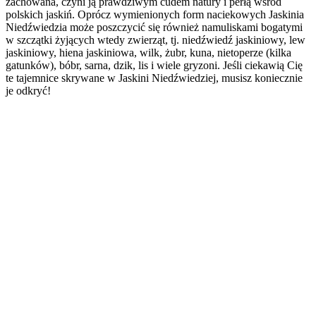
zachowana, czyni ją prawdziwym cudem natury i perłą wśród
polskich jaskiń. Oprócz wymienionych form naciekowych Jaskinia
Niedźwiedzia może poszczycić się również namuliskami bogatymi
w szczątki żyjących wtedy zwierząt, tj. niedźwiedź jaskiniowy, lew
jaskiniowy, hiena jaskiniowa, wilk, żubr, kuna, nietoperze (kilka
gatunków), bóbr, sarna, dzik, lis i wiele gryzoni. Jeśli ciekawią Cię
te tajemnice skrywane w Jaskini Niedźwiedziej, musisz koniecznie
je odkryć!