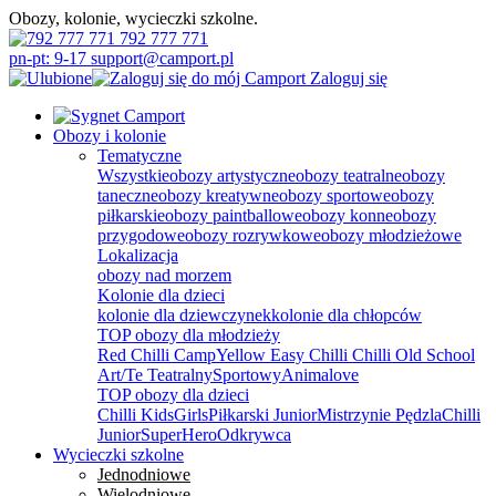
Obozy, kolonie, wycieczki szkolne.
792 777 771
pn-pt: 9-17 support@camport.pl
Zaloguj się
Obozy i kolonie
Tematyczne
Wszystkie
obozy artystyczne
obozy teatralne
obozy
taneczne
obozy kreatywne
obozy sportowe
obozy
piłkarskie
obozy paintballowe
obozy konne
obozy
przygodowe
obozy rozrywkowe
obozy młodzieżowe
Lokalizacja
obozy nad morzem
Kolonie dla dzieci
kolonie dla dziewczynek
kolonie dla chłopców
TOP obozy dla młodzieży
Red Chilli Camp
Yellow Easy Chilli
Chilli Old School
Art/Te Teatralny
Sportowy
Animalove
TOP obozy dla dzieci
Chilli Kids
Girls
Piłkarski Junior
Mistrzynie Pędzla
Chilli
Junior
SuperHero
Odkrywca
Wycieczki szkolne
Jednodniowe
Wielodniowe