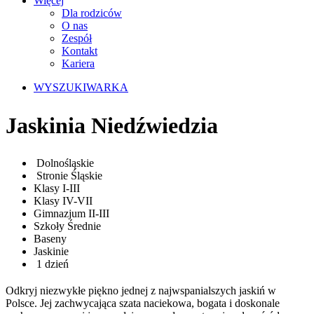
Więcej
Dla rodziców
O nas
Zespół
Kontakt
Kariera
WYSZUKIWARKA
Jaskinia Niedźwiedzia
Dolnośląskie
Stronie Śląskie
Klasy I-III
Klasy IV-VII
Gimnazjum II-III
Szkoły Średnie
Baseny
Jaskinie
1 dzień
Odkryj niezwykłe piękno jednej z najwspanialszych jaskiń w
Polsce. Jej zachwycająca szata naciekowa, bogata i doskonale