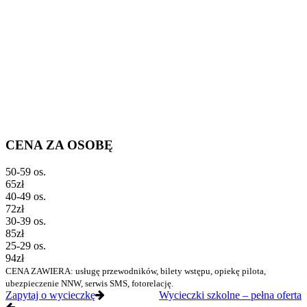
CENA ZA OSOBĘ
50-59 os.
65zł
40-49 os.
72zł
30-39 os.
85zł
25-29 os.
94zł
CENA ZAWIERA: usługę przewodników, bilety wstępu, opiekę pilota,
ubezpieczenie NNW, serwis SMS, fotorelację.
Zapytaj o wycieczkę
Wycieczki szkolne – pełna oferta