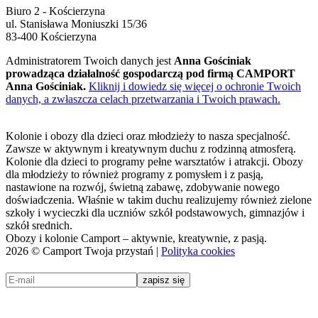
Biuro 2 - Kościerzyna
ul. Stanisława Moniuszki 15/36
83-400 Kościerzyna
Administratorem Twoich danych jest
Anna Gościniak
prowadząca działalność gospodarczą pod firmą CAMPORT
Anna Gościniak.
Kliknij i dowiedz się więcej o ochronie Twoich
danych, a zwłaszcza celach przetwarzania i Twoich prawach.
Kolonie i obozy dla dzieci oraz młodzieży to nasza specjalność.
Zawsze w aktywnym i kreatywnym duchu z rodzinną atmosferą.
Kolonie dla dzieci to programy pełne warsztatów i atrakcji. Obozy
dla młodzieży to również programy z pomysłem i z pasją,
nastawione na rozwój, świetną zabawę, zdobywanie nowego
doświadczenia. Właśnie w takim duchu realizujemy również zielone
szkoły i wycieczki dla uczniów szkół podstawowych, gimnazjów i
szkół srednich.
Obozy i kolonie Camport – aktywnie, kreatywnie, z pasją.
2026 © Camport Twoja przystań |
Polityka cookies