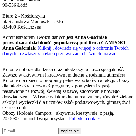
90-536 Łódź
Biuro 2 - Kościerzyna
ul. Stanisława Moniuszki 15/36
83-400 Kościerzyna
Administratorem Twoich danych jest
Anna Gościniak
prowadząca działalność gospodarczą pod firmą CAMPORT
Anna Gościniak.
Kliknij i dowiedz się więcej o ochronie Twoich
danych, a zwłaszcza celach przetwarzania i Twoich prawach.
Kolonie i obozy dla dzieci oraz młodzieży to nasza specjalność.
Zawsze w aktywnym i kreatywnym duchu z rodzinną atmosferą.
Kolonie dla dzieci to programy pełne warsztatów i atrakcji. Obozy
dla młodzieży to również programy z pomysłem i z pasją,
nastawione na rozwój, świetną zabawę, zdobywanie nowego
doświadczenia. Właśnie w takim duchu realizujemy również zielone
szkoły i wycieczki dla uczniów szkół podstawowych, gimnazjów i
szkół srednich.
Obozy i kolonie Camport – aktywnie, kreatywnie, z pasją.
2026 © Camport Twoja przystań |
Polityka cookies