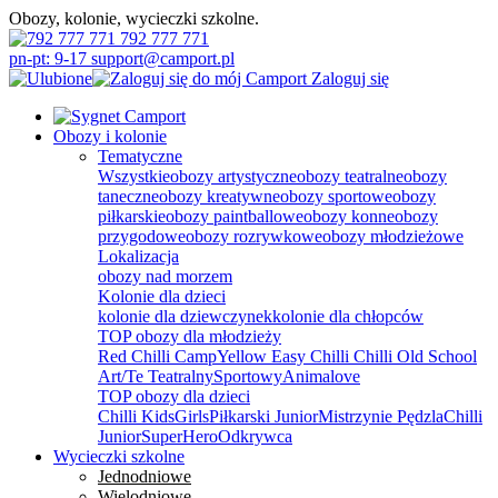
Obozy, kolonie, wycieczki szkolne.
792 777 771
pn-pt: 9-17 support@camport.pl
Zaloguj się
Obozy i kolonie
Tematyczne
Wszystkie
obozy artystyczne
obozy teatralne
obozy
taneczne
obozy kreatywne
obozy sportowe
obozy
piłkarskie
obozy paintballowe
obozy konne
obozy
przygodowe
obozy rozrywkowe
obozy młodzieżowe
Lokalizacja
obozy nad morzem
Kolonie dla dzieci
kolonie dla dziewczynek
kolonie dla chłopców
TOP obozy dla młodzieży
Red Chilli Camp
Yellow Easy Chilli
Chilli Old School
Art/Te Teatralny
Sportowy
Animalove
TOP obozy dla dzieci
Chilli Kids
Girls
Piłkarski Junior
Mistrzynie Pędzla
Chilli
Junior
SuperHero
Odkrywca
Wycieczki szkolne
Jednodniowe
Wielodniowe