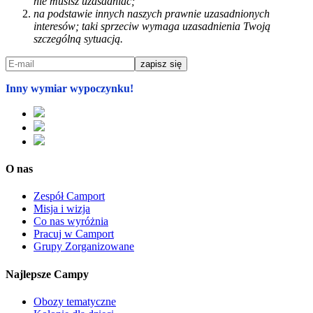
nie musisz uzasadniać;
na podstawie innych naszych prawnie uzasadnionych
interesów; taki sprzeciw wymaga uzasadnienia Twoją
szczególną sytuacją.
Inny wymiar wypoczynku!
O nas
Zespół Camport
Misja i wizja
Co nas wyróżnia
Pracuj w Camport
Grupy Zorganizowane
Najlepsze Campy
Obozy tematyczne