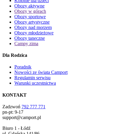
Kolonie dla dzieci
Obozy aktywne
Obozy w górach
Obozy sportowe
Obozy artystyczne
Obozy nad morzem
Obozy młodzieżowe
Obozy taneczne
Campy zima
Dla Rodzica
Poradnik
Nowości ze świata Camport
Regulamin serwisu
Warunki uczestnictwa
KONTAKT
Zadzwoń
792 777 771
pn-pt: 9-17
support@camport.pl
Biuro 1 - Łódź
ul. Gdańska 141/86