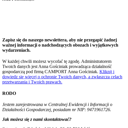
Zapisz się do naszego newslettera, aby nie przegapić żadnej
ważnej informacji o nadchodzących obozach i wyjątkowych
wydarzeniach.
W każdej chwili możesz wycofać tę zgodę. Administratorem
Twoich danych jest Anna Gościniak prowadząca działalność
gospodarczą pod firmą CAMPORT Anna Gościniak.
Kliknij i
dowiedz się więcej o ochronie Twoich danych, a zwłaszcza celach
przetwarzania i Twoich prawach.
RODO
Jestem zarejestrowana w Centralnej Ewidencji i Informacji o
Działalności Gospodarczej, posiadam nr NIP: 9471961726.
Jak możesz się z nami skontaktować?