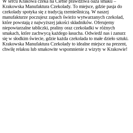
W sercu Krakowa czeka na Ciebie prawdziwa oaza smaku –
Krakowska Manufaktura Czekolady. To miejsce, gdzie pasja do
czekolady spotyka się z tradycją rzemieślniczą. W naszej
manufakturze poczujesz zapach świeżo wytwarzanych czekolad,
które powstają z najwyższej jakości składników. Oferujemy
niepowtarzalne tabliczki, praliny oraz czekoladki w różnych
smakach, które zachwycą każdego łasucha. Odwiedź nas i zanurz
się w słodkim świecie, gdzie każda czekolada to małe dzieło sztuki.
Krakowska Manufaktura Czekolady to idealne miejsce na prezent,
chwilę relaksu lub smakowite wspomnienie z wizyty w Krakowie!