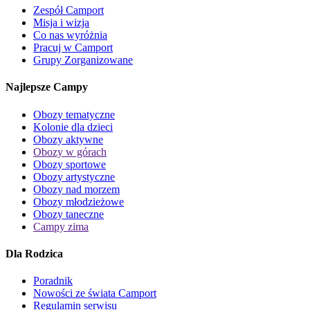
Zespół Camport
Misja i wizja
Co nas wyróżnia
Pracuj w Camport
Grupy Zorganizowane
Najlepsze Campy
Obozy tematyczne
Kolonie dla dzieci
Obozy aktywne
Obozy w górach
Obozy sportowe
Obozy artystyczne
Obozy nad morzem
Obozy młodzieżowe
Obozy taneczne
Campy zima
Dla Rodzica
Poradnik
Nowości ze świata Camport
Regulamin serwisu