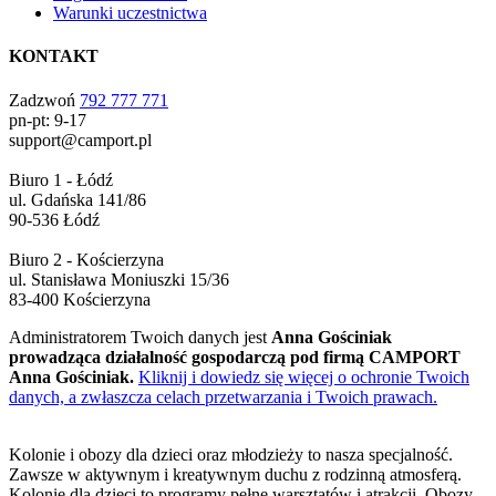
Warunki uczestnictwa
KONTAKT
Zadzwoń
792 777 771
pn-pt: 9-17
support@camport.pl
Biuro 1 - Łódź
ul. Gdańska 141/86
90-536 Łódź
Biuro 2 - Kościerzyna
ul. Stanisława Moniuszki 15/36
83-400 Kościerzyna
Administratorem Twoich danych jest
Anna Gościniak
prowadząca działalność gospodarczą pod firmą CAMPORT
Anna Gościniak.
Kliknij i dowiedz się więcej o ochronie Twoich
danych, a zwłaszcza celach przetwarzania i Twoich prawach.
Kolonie i obozy dla dzieci oraz młodzieży to nasza specjalność.
Zawsze w aktywnym i kreatywnym duchu z rodzinną atmosferą.
Kolonie dla dzieci to programy pełne warsztatów i atrakcji. Obozy