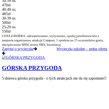
50-59 os.
470zł
40-49 os.
485zł
30-39 os.
500zł
25-29 os.
550zł
CENA ZAWIERA: zakwaterowanie, wyżywienie, opiekę przedstawiciela z
ramienia organizatora, atrakcje Camport, 1 opiekun na 15 uczestników gratis,
ubezpieczenie NNW, serwis SMS, fotorelację.
Zapytaj o wycieczkę
Wycieczki szkolne – pełna oferta
GÓRSKA PRZYGODA
5-dniowa górska przygoda - o tych atrakcjach nie da się zapomnieć!