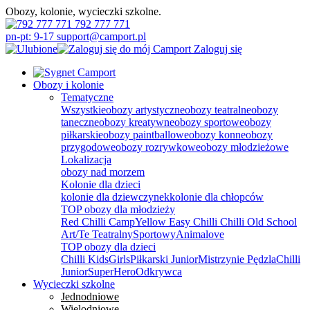
Obozy, kolonie, wycieczki szkolne.
792 777 771
pn-pt: 9-17 support@camport.pl
Zaloguj się
Obozy i kolonie
Tematyczne
Wszystkie
obozy artystyczne
obozy teatralne
obozy
taneczne
obozy kreatywne
obozy sportowe
obozy
piłkarskie
obozy paintballowe
obozy konne
obozy
przygodowe
obozy rozrywkowe
obozy młodzieżowe
Lokalizacja
obozy nad morzem
Kolonie dla dzieci
kolonie dla dziewczynek
kolonie dla chłopców
TOP obozy dla młodzieży
Red Chilli Camp
Yellow Easy Chilli
Chilli Old School
Art/Te Teatralny
Sportowy
Animalove
TOP obozy dla dzieci
Chilli Kids
Girls
Piłkarski Junior
Mistrzynie Pędzla
Chilli
Junior
SuperHero
Odkrywca
Wycieczki szkolne
Jednodniowe
Wielodniowe