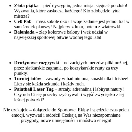
Złota piątka
– pięć dyscyplin, jedna misja: sięgnąć po złoto!
Wyzwania, które zaskoczą każdego! Kto zdobędzie tytuł
mistrza?
Cel! Pal!
– masz sokole oko? Twoje zadanie jest jedno: traf w
sam środek planszy! Najpierw z łuku, potem z wiatrówki.
Baloniada
– złap kolorowe balony i weź udział w
największej sportowej bitwie wodnej tego lata!
Drużynowe rozgrywki
– od zaciętych meczów piłki nożnej,
przez siatkarskie zagrania, po koszykarskie rzuty za trzy
punkty!
Turniej lot
ów
– zawody w badmintona, smashballa i frisbee!
Liczy się każda sekunda i każdy ruch.
Paintball Laser Tag
– strzały, adrenalina i labirynt natury!
Czy uda Ci się przechytrzyć rywali i wyjść zwycięsko z tej
leśnej potyczki?
Nie czekajcie – dołączcie do Sportowej Ekipy i spędźcie czas pełen
emocji, wyzwań i radości! Czekają na Was niezapomniane
przygody, nowe umiejętności i mnóstwo energii!