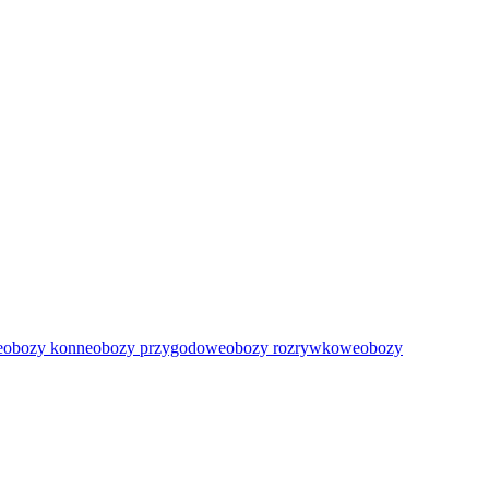
e
obozy konne
obozy przygodowe
obozy rozrywkowe
obozy