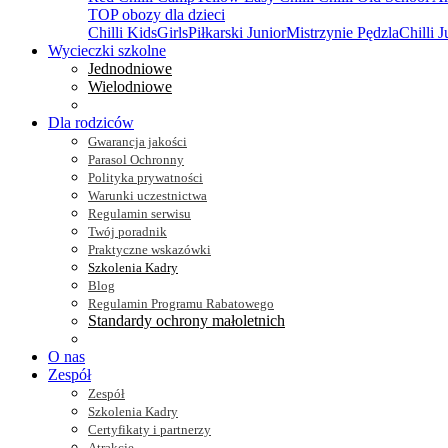
TOP obozy dla dzieci
Chilli Kids
Girls
Piłkarski Junior
Mistrzynie Pędzla
Chilli J
Wycieczki szkolne
Jednodniowe
Wielodniowe
Dla rodziców
Gwarancja jakości
Parasol Ochronny
Polityka prywatności
Warunki uczestnictwa
Regulamin serwisu
Twój poradnik
Praktyczne wskazówki
Szkolenia Kadry
Blog
Regulamin Programu Rabatowego
Standardy ochrony małoletnich
O nas
Zespół
Zespół
Szkolenia Kadry
Certyfikaty i partnerzy
Atrakcje