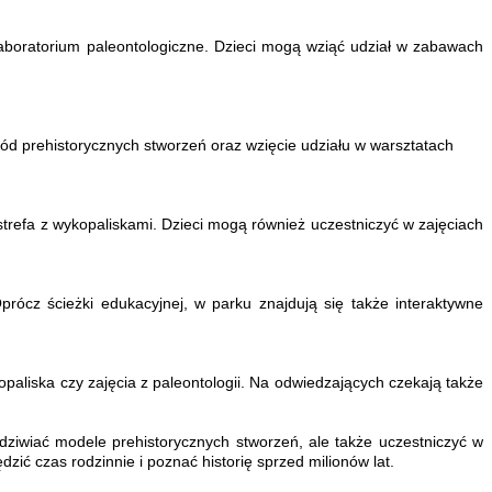
y laboratorium paleontologiczne. Dzieci mogą wziąć udział w zabawach
ród prehistorycznych stworzeń oraz wzięcie udziału w warsztatach
strefa z wykopaliskami. Dzieci mogą również uczestniczyć w zajęciach
rócz ścieżki edukacyjnej, w parku znajdują się także interaktywne
opaliska czy zajęcia z paleontologii. Na odwiedzających czekają także
ziwiać modele prehistorycznych stworzeń, ale także uczestniczyć w
zić czas rodzinnie i poznać historię sprzed milionów lat.