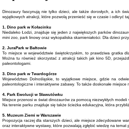
Dinozaury fascynują nie tylko dzieci, ale także dorosłych, a ich
wyjątkowych atrakcji, które pozwolą przenieść się w czasie i odkryć t
1. Dino park w Kołacinku
Niedaleko Łodzi, znajduje się jeden z największych parków dinozauró
mini zoo, park linowy oraz wykopaliska skamieniałości. Dla dzieci p
2. JuraPark w Bałtowie
To miejsce w województwie świętokrzyskim, to prawdziwa gratka dl
Można tu również skorzystać z atrakcji takich jak kino 5D, przejaż
paleontologami.
3. Dino park w Twardogórze
Województwo Dolnośląskie, to wyjątkowe miejsce, gdzie na odwie
paleontologiczne i interaktywne zabawy. To także doskonałe miejsce 
4. Park Ewolucji w Sławutówku
Miejsce przenosi w świat dinozaurów za pomocą niezwykłych modeli w 
Na terenie parku znajduje się także ścieżka edukacyjna, która przybli
5. Muzeum Ziemi w Warszawie
Propozycja raczej dla starszych dzieci, ale miejsce zdecydowane wa
oraz interaktywne wystawy, które pozwalają zgłębić wiedzę na temat