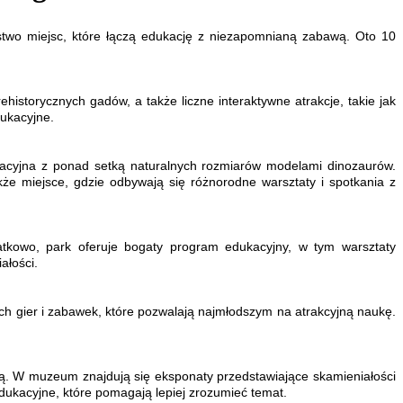
óstwo miejsc, które łączą edukację z niezapomnianą zabawą. Oto 10
historycznych gadów, a także liczne interaktywne atrakcje, takie jak
dukacyjne.
ukacyjna z ponad setką naturalnych rozmiarów modelami dinozaurów.
akże miejsce, gdzie odbywają się różnorodne warsztaty i spotkania z
atkowo, park oferuje bogaty program edukacyjny, w tym warsztaty
ałości.
ych gier i zabawek, które pozwalają najmłodszym na atrakcyjną naukę.
gią. W muzeum znajdują się eksponaty przedstawiające skamieniałości
dukacyjne, które pomagają lepiej zrozumieć temat.