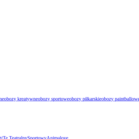
ne
obozy kreatywne
obozy sportowe
obozy piłkarskie
obozy paintballow
t/Te Teatralny
Sportowy
Animalove