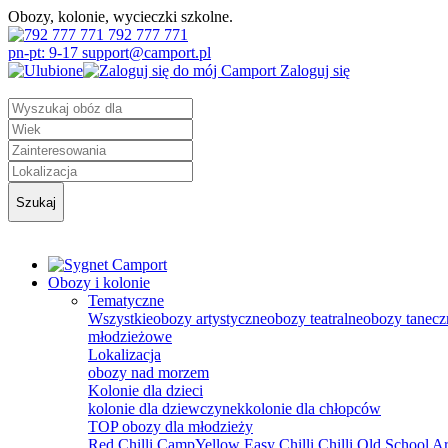
Obozy, kolonie, wycieczki szkolne.
792 777 771
pn-pt: 9-17 support@camport.pl
Zaloguj się
Szukaj
Obozy i kolonie
Tematyczne
Wszystkie
obozy artystyczne
obozy teatralne
obozy tanecz
młodzieżowe
Lokalizacja
obozy nad morzem
Kolonie dla dzieci
kolonie dla dziewczynek
kolonie dla chłopców
TOP obozy dla młodzieży
Red Chilli Camp
Yellow Easy Chilli
Chilli Old School
Ar