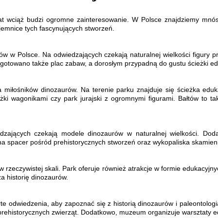
 świat wciąż budzi ogromne zainteresowanie. W Polsce znajdziemy mn
ajemnice tych fascynujących stworzeń.
w w Polsce. Na odwiedzających czekają naturalnej wielkości figury pre
rzygotowano także plac zabaw, a dorosłym przypadną do gustu ścieżki e
a miłośników dinozaurów. Na terenie parku znajduje się ścieżka ed
dżki wagonikami czy park jurajski z ogromnymi figurami. Bałtów to t
dzających czekają modele dinozaurów w naturalnej wielkości. Dod
na spacer pośród prehistorycznych stworzeń oraz wykopaliska skamieni
rzeczywistej skali. Park oferuje również atrakcje w formie edukacyjn
ża historię dinozaurów.
rte odwiedzenia, aby zapoznać się z historią dinozaurów i paleontolo
 prehistorycznych zwierząt. Dodatkowo, muzeum organizuje warsztaty e