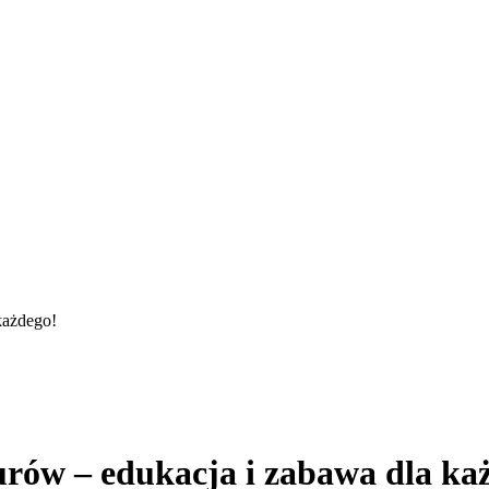
każdego!
urów – edukacja i zabawa dla ka