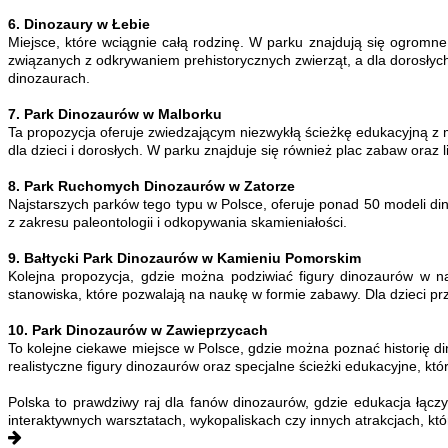
6. Dinozaury w Łebie
Miejsce, które wciągnie całą rodzinę. W parku znajdują się ogromne 
związanych z odkrywaniem prehistorycznych zwierząt, a dla dorosłyc
dinozaurach.
7. Park Dinozaurów w Malborku
Ta propozycja oferuje zwiedzającym niezwykłą ścieżkę edukacyjną z m
dla dzieci i dorosłych. W parku znajduje się również plac zabaw oraz
8. Park Ruchomych Dinozaurów w Zatorze
Najstarszych parków tego typu w Polsce, oferuje ponad 50 modeli din
z zakresu paleontologii i odkopywania skamieniałości.
9. Bałtycki Park Dinozaurów w Kamieniu Pomorskim
Kolejna propozycja, gdzie można podziwiać figury dinozaurów w na
stanowiska, które pozwalają na naukę w formie zabawy. Dla dzieci p
10. Park Dinozaurów w Zawieprzycach
To kolejne ciekawe miejsce w Polsce, gdzie można poznać historię din
realistyczne figury dinozaurów oraz specjalne ścieżki edukacyjne, któr
Polska to prawdziwy raj dla fanów dinozaurów, gdzie edukacja łąc
interaktywnych warsztatach, wykopaliskach czy innych atrakcjach, któr