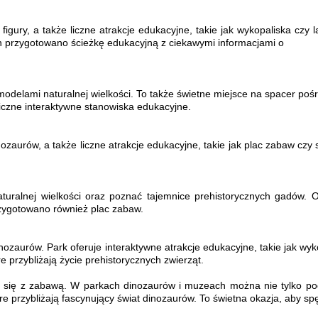
figury, a także liczne atrakcje edukacyjne, takie jak wykopaliska cz
h przygotowano ścieżkę edukacyjną z ciekawymi informacjami o
odelami naturalnej wielkości. To także świetne miejsce na spacer poś
 liczne interaktywne stanowiska edukacyjne.
ozaurów, a także liczne atrakcje edukacyjne, takie jak plac zabaw czy 
turalnej wielkości oraz poznać tajemnice prehistorycznych gadów. Op
rzygotowano również plac zabaw.
ozaurów. Park oferuje interaktywne atrakcje edukacyjne, takie jak wyk
e przybliżają życie prehistorycznych zwierząt.
zy się z zabawą. W parkach dinozaurów i muzeach można nie tylko pod
e przybliżają fascynujący świat dinozaurów. To świetna okazja, aby spęd