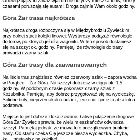
Obowiązujący tu zakaz wjazdu nie dotyczy mieszkańców, którzy
czasami poruszają się autami. Droga zajmie Wam około godziny.
Góra Żar trasa najkrótsza
Najkrótsza droga rozpoczyna się w Międzybrodziu Żywieckim,
przy dolnej stacji kolejki linowej. Wystarczy podążać równolegle
do torów, po których jeżdżą wagoniki. W ten sposób dostaniesz
się na szczyt ok. godziny. Pamiętaj, że równolegle do trasy
prowadzi czarny szlak.
Góra Żar trasy dla zaawansowanych
Na liście tras znajdziesz również czerwony szlak – zapora wodna
w Porąbce – Żar Góra. Na szczyt dotrzesz w ciągu ok. 1,5
godziny. W podobnym czasie pokonasz czarny szlak z
Kozubnika. Pamiętaj, aby dobrze przygotować się na wycieczkę.
Solidne buty, nieprzemakalna odzież, jedzenie i picie to absolutna
podstawa.
Miejsce to jest dobrze zlokalizowane. Łatwe połączenie drogowe
Góra Żar Żywiec sprawia, że wielu mieszkańców odwiedza
szczyt. Pamiętaj jednak, że mowa tu o początkowym punkcie
trasy. Od startu czeka Cię jeszcze piesza wycieczka. Chyba,
że… postawisz na kolejkę!