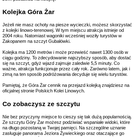
Kolejka Góra Żar
Jeżeli nie masz ochoty na piesze wycieczki, możesz skorzystać
z kolejki linowo-terenowej. W tym miejscu atrakcja istnieje od
2004 roku. Natomiast wagoniki wcześniej woziły turystów w
Zakopanem na szczyt Gubałówki.
Kolejka ma 1200 metrów i może przewieść nawet 1300 osób w
ciągu godziny. To zdecydowanie najszybszy sposób, aby dostać
się na szczyt, gdyż wjazd zajmuje zaledwie 5,5 minuty. Co
ważne, atrakcja funkcjonuje przez cały rok. Zarówno latem, jak i
zimą na ten sposób podróżowania decyduje się wielu turystów.
Pamiętaj, że Góra Żar cennik na przejazd kolejką znajdziesz na
oficjalnej stronie Polskich Kolei Linowych.
Co zobaczysz ze szczytu
Nie bez przyczyny miejsce to cieszy się tak dużą popularnością.
Ze szczytu Góry Żar możesz podziwiać wspaniałe widoki, które
na długo pozostaną w Twojej pamięci. Na szczególne uznanie
zasługuje panorama Jeziora Żywieckiego oraz otaczające go