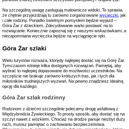
Na szczególną uwagę zasługują malownicze widoki. To sprawia,
że chętnie przyjeżdżają tu zarówno zorganizowane
wycieczki
, jak
i całe rodziny. Ponadto świetnym pomysłem będzie wyjazd –
Góra Żar z dzieckiem. Zdecydowanie warto postawić na to
rozwiązanie. Koniecznie zapoznaj się z naszymi wskazówkami, a
niezapomniana wycieczka będzie na wyciągnięcie ręki.
Góra Żar szlaki
Wielu turystów rozważa, którędy najlepiej dostać się na Górę Żar.
Tymczasem istnieje kilka dostępnych rozwiązań. Pamiętaj, aby
wybrać to najlepiej dopasowane do możliwości uczestników. Na
szczęście nie brakuje zarówno krótszych tras, jak i tych dla
miłośników trudniejszych wyzwań. Na pewno znajdziesz idealną
opcję dla każdego.
Góra Żar szlak rodzinny
Rodzinom z dziećmi szczególnie polecamy drogę asfaltową z
Międzybrodzia Żywieckiego. To prosty sposób, aby dostać się na
szczyt nawet z wózkiem. Chociaż na drodze panuje niezbyt duży
ruch, musisz pamiętać o zachowaniu bezpieczeństwa.