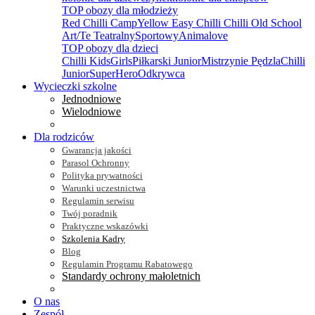
TOP obozy dla młodzieży
Red Chilli Camp
Yellow Easy Chilli
Chilli Old School
Art/Te Teatralny
Sportowy
Animalove
TOP obozy dla dzieci
Chilli Kids
Girls
Piłkarski Junior
Mistrzynie Pędzla
Chilli
Junior
SuperHero
Odkrywca
Wycieczki szkolne
Jednodniowe
Wielodniowe
Dla rodziców
Gwarancja jakości
Parasol Ochronny
Polityka prywatności
Warunki uczestnictwa
Regulamin serwisu
Twój poradnik
Praktyczne wskazówki
Szkolenia Kadry
Blog
Regulamin Programu Rabatowego
Standardy ochrony małoletnich
O nas
Zespół