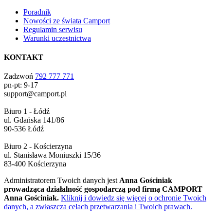
Poradnik
Nowości ze świata Camport
Regulamin serwisu
Warunki uczestnictwa
KONTAKT
Zadzwoń
792 777 771
pn-pt: 9-17
support@camport.pl
Biuro 1 - Łódź
ul. Gdańska 141/86
90-536 Łódź
Biuro 2 - Kościerzyna
ul. Stanisława Moniuszki 15/36
83-400 Kościerzyna
Administratorem Twoich danych jest
Anna Gościniak
prowadząca działalność gospodarczą pod firmą CAMPORT
Anna Gościniak.
Kliknij i dowiedz się więcej o ochronie Twoich
danych, a zwłaszcza celach przetwarzania i Twoich prawach.