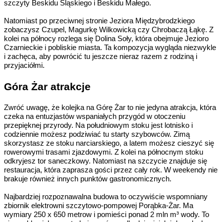
szczyty Beskidu Śląskiego i Beskidu Małego.
Natomiast po przeciwnej stronie Jeziora Międzybrodzkiego
zobaczysz Czupel, Magurkę Wilkowicką czy Chrobaczą Łąkę. Z
kolei na północy rozlega się Dolina Soły, która obejmuje Jezioro
Czarnieckie i pobliskie miasta. Ta kompozycja wygląda niezwykle
i zachęca, aby powrócić tu jeszcze nieraz razem z rodziną i
przyjaciółmi.
Góra Żar atrakcje
Zwróć uwagę, że kolejka na Górę Żar to nie jedyna atrakcja, która
czeka na entuzjastów wspaniałych przygód w otoczeniu
przepięknej przyrody. Na południowym stoku jest lotnisko i
codziennie możesz podziwiać tu starty szybowców. Zimą
skorzystasz ze stoku narciarskiego, a latem możesz cieszyć się
rowerowymi trasami zjazdowymi. Z kolei na północnym stoku
odkryjesz tor saneczkowy. Natomiast na szczycie znajduje się
restauracja, która zaprasza gości przez cały rok. W weekendy nie
brakuje również innych punktów gastronomicznych.
Najbardziej rozpoznawalna budowa to oczywiście wspomniany
zbiornik elektrowni szczytowo-pompowej Porąbka-Żar. Ma
wymiary 250 x 650 metrow i pomieści ponad 2 mln m³ wody. To