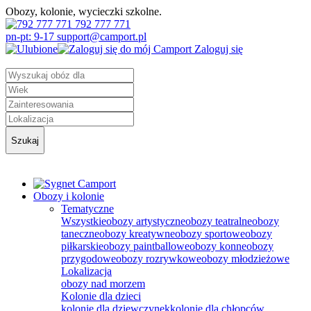
Obozy, kolonie, wycieczki szkolne.
792 777 771
pn-pt: 9-17 support@camport.pl
Zaloguj się
Szukaj
Obozy i kolonie
Tematyczne
Wszystkie
obozy artystyczne
obozy teatralne
obozy
taneczne
obozy kreatywne
obozy sportowe
obozy
piłkarskie
obozy paintballowe
obozy konne
obozy
przygodowe
obozy rozrywkowe
obozy młodzieżowe
Lokalizacja
obozy nad morzem
Kolonie dla dzieci
kolonie dla dziewczynek
kolonie dla chłopców