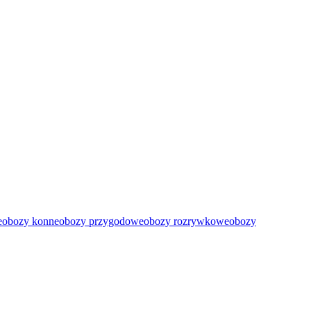
e
obozy konne
obozy przygodowe
obozy rozrywkowe
obozy