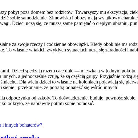
ższy pobyt poza domem bez rodziców. Towarzyszy mu ekscytacja, ciekaw
dzić sobie samodzielnie. Zimowiska i obozy mają wyjątkowy charakter
wagi. Dzieci uczą się, że muszą same pamiętać o ciepłym ubraniu, punk
zialne za swoje rzeczy i codzienne obowiązki. Kiedy obok nie ma rodz
kę. To właśnie w takich zwykłych sytuacjach uczą się zaradności i nabi
ikami. Dzieci spędzają razem całe dnie — mieszkają w jednym pokoju,
a innych, a jednocześnie czują, że są częścią grupy. Przyjaźnie rodzą 
echu. Dla wielu dzieci to właśnie na koloniach pojawiają się pierws
siebie i przekonanie, że potrafią odnaleźć się wśród innych
hwila odpoczynku od szkoły. To doświadczenie, buduje pewność siebie
ecko odkryło, że naprawdę potrafi sobie poradzić.
otkać smoka,...