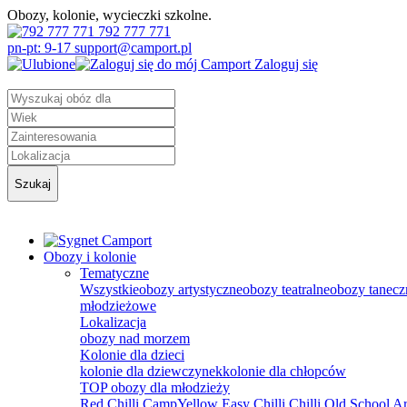
Obozy, kolonie, wycieczki szkolne.
792 777 771
pn-pt: 9-17 support@camport.pl
Zaloguj się
Szukaj
Obozy i kolonie
Tematyczne
Wszystkie
obozy artystyczne
obozy teatralne
obozy tanecz
młodzieżowe
Lokalizacja
obozy nad morzem
Kolonie dla dzieci
kolonie dla dziewczynek
kolonie dla chłopców
TOP obozy dla młodzieży
Red Chilli Camp
Yellow Easy Chilli
Chilli Old School
Ar