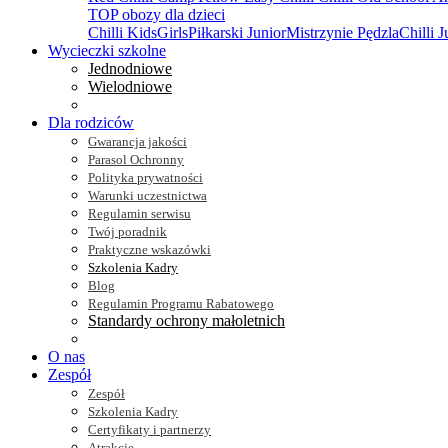
TOP obozy dla dzieci
Chilli Kids
Girls
Piłkarski Junior
Mistrzynie Pędzla
Chilli J
Wycieczki szkolne
Jednodniowe
Wielodniowe
Dla rodziców
Gwarancja jakości
Parasol Ochronny
Polityka prywatności
Warunki uczestnictwa
Regulamin serwisu
Twój poradnik
Praktyczne wskazówki
Szkolenia Kadry
Blog
Regulamin Programu Rabatowego
Standardy ochrony małoletnich
O nas
Zespół
Zespół
Szkolenia Kadry
Certyfikaty i partnerzy
Atrakcje