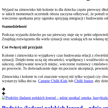
Wyjazd na zimowisko lub kolonie to dla dziecka często pierwszy dłu
w takich momentach uczestnik obozu zaczyna odkrywać, że potrafi ra
wieczorne spotkania przy ognisku sprzyjają integracji i budowaniu od
#samodzielność
Podczas wyjazdu dziecko po raz pierwszy staje się w pełni odpowied
Znajdują rozwiązania dla wielu sytuacji oraz szukają ich na własną rę
Coś #więcej niż przyjaźń
Kolonie i zimowiska to wyjątkowy czas budowania relacji z rówieśn
sytuacji. Dzięki temu uczą się otwartości, współpracy i wrażliwości n
sukcesy, odkrywanie nowych miejsc, wieczorne rozmowy i mnóstwo śmi
po powrocie. To doświadczenie daje im poczucie akceptacji, pewności 
Zimowiska i kolonie to coś znacznie więcej niż tylko wyjazd czy c
wystarczy kilka dni na
Campie Chilli Kids
lub
Chilli Junior
, aby dzi
Podróże śladami polskich legend – gdzie sp