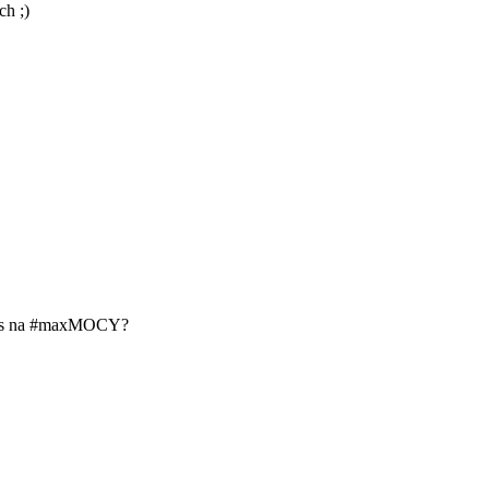
ch ;)
 czas na #maxMOCY?