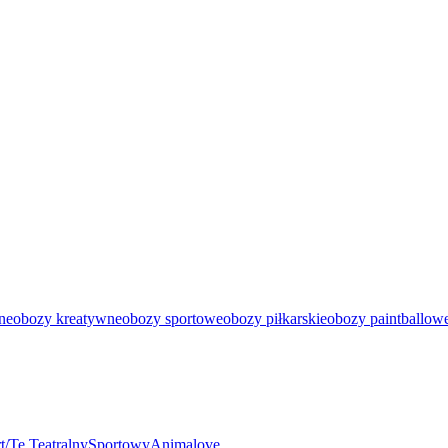
ne
obozy kreatywne
obozy sportowe
obozy piłkarskie
obozy paintballow
t/Te Teatralny
Sportowy
Animalove