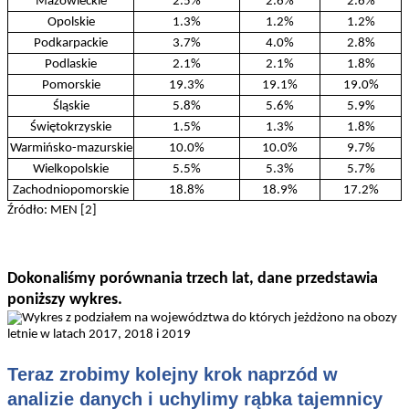
Mazowieckie
2.5%
2.6%
2.6%
Opolskie
1.3%
1.2%
1.2%
Podkarpackie
3.7%
4.0%
2.8%
Podlaskie
2.1%
2.1%
1.8%
Pomorskie
19.3%
19.1%
19.0%
Śląskie
5.8%
5.6%
5.9%
Świętokrzyskie
1.5%
1.3%
1.8%
Warmińsko-mazurskie
10.0%
10.0%
9.7%
Wielkopolskie
5.5%
5.3%
5.7%
Zachodniopomorskie
18.8%
18.9%
17.2%
Źródło: MEN [2]
Dokonaliśmy porównania trzech lat, dane przedstawia
poniższy wykres.
Teraz zrobimy kolejny krok naprzód w
analizie danych i uchylimy rąbka tajemnicy