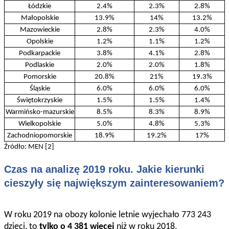
Łódzkie
2.4%
2.3%
2.8%
Małopolskie
13.9%
14%
13.2%
Mazowieckie
2.8%
2.3%
4.0%
Opolskie
1.2%
1.1%
1.2%
Podkarpackie
3.8%
4.1%
2.8%
Podlaskie
2.0%
2.0%
1.8%
Pomorskie
20.8%
21%
19.3%
Śląskie
6.0%
6.0%
6.0%
Świętokrzyskie
1.5%
1.5%
1.4%
Warmińsko-mazurskie
8.5%
8.3%
8.9%
Wielkopolskie
5.0%
4.8%
5.3%
Zachodniopomorskie
18.9%
19.2%
17%
Źródło: MEN [2]
Czas na analizę 2019 roku. Jakie kierunki
cieszyły się największym zainteresowaniem?
W roku 2019 na obozy kolonie letnie wyjechało 773 243
dzieci, to
tylko o 4 381 więcej
niż w roku 2018.