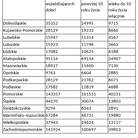
wyjeżdżających
powyżej 10
wieku do 10
dzieci
roku życia
roku życia
włącznie
Dolnośląskie
35352
24995
9715
Kujawsko-Pomorskie
28129
19232
8660
Lubelskie
15947
11314
4567
Lubuskie
15923
11796
3663
Łódzkie
17082
10625
6188
Małopolskie
95114
69154
24907
Mazowieckie
18917
11600
7130
Opolskie
9763
6604
2885
Podkarpackie
28129
21762
6071
Podlaskie
17582
12819
4688
Pomorskie
143357
101531
40231
Śląskie
44270
30074
13803
Świętokrzyskie
9294
6343
2891
Warmińsko-mazurskie
67284
46731
19880
Wielkopolskie
37943
24624
13117
Zachodniopomorskie
141924
100697
39853