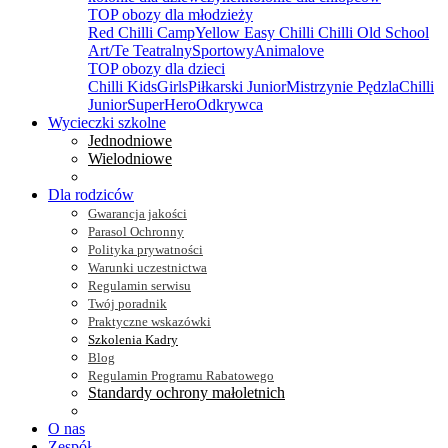
TOP obozy dla młodzieży
Red Chilli Camp
Yellow Easy Chilli
Chilli Old School
Art/Te Teatralny
Sportowy
Animalove
TOP obozy dla dzieci
Chilli Kids
Girls
Piłkarski Junior
Mistrzynie Pędzla
Chilli
Junior
SuperHero
Odkrywca
Wycieczki szkolne
Jednodniowe
Wielodniowe
Dla rodziców
Gwarancja jakości
Parasol Ochronny
Polityka prywatności
Warunki uczestnictwa
Regulamin serwisu
Twój poradnik
Praktyczne wskazówki
Szkolenia Kadry
Blog
Regulamin Programu Rabatowego
Standardy ochrony małoletnich
O nas
Zespół