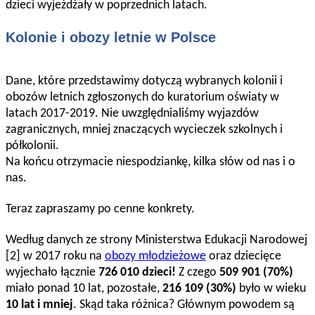
dzieci wyjeżdżały w poprzednich latach.
Kolonie i obozy letnie w Polsce
Dane, które przedstawimy dotyczą wybranych kolonii i
obozów letnich zgłoszonych do kuratorium oświaty w
latach 2017-2019. Nie uwzględnialiśmy wyjazdów
zagranicznych, mniej znaczących wycieczek szkolnych i
półkolonii.
Na końcu otrzymacie niespodziankę, kilka słów od nas i o
nas.
Teraz zapraszamy po cenne konkrety.
Według danych ze strony Ministerstwa Edukacji Narodowej
[2] w 2017 roku na
obozy młodzieżowe
oraz dziecięce
wyjechało łącznie
726 010 dzieci!
Z czego
509 901 (70%)
miało ponad 10 lat, pozostałe,
216 109 (30%)
było w wieku
10 lat i mniej
. Skąd taka różnica? Głównym powodem są