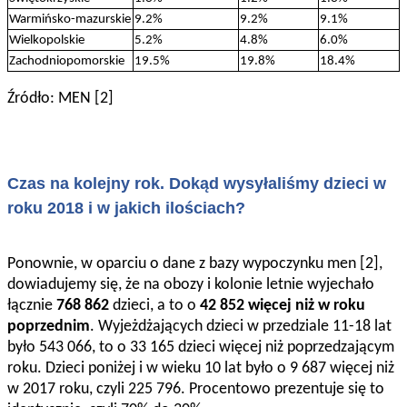
Warmińsko-mazurskie
9.2%
9.2%
9.1%
Wielkopolskie
5.2%
4.8%
6.0%
Zachodniopomorskie
19.5%
19.8%
18.4%
Źródło: MEN [2]
Czas na kolejny rok. Dokąd wysyłaliśmy dzieci w
roku 2018 i w jakich ilościach?
Ponownie, w oparciu o dane z bazy wypoczynku men [2],
dowiadujemy się, że na obozy i kolonie letnie wyjechało
łącznie
768 862
dzieci, a to o
42 852 więcej niż w roku
poprzednim
. Wyjeżdżających dzieci w przedziale 11-18 lat
było 543 066, to o 33 165 dzieci więcej niż poprzedzającym
roku. Dzieci poniżej i w wieku 10 lat było o 9 687 więcej niż
w 2017 roku, czyli 225 796. Procentowo prezentuje się to