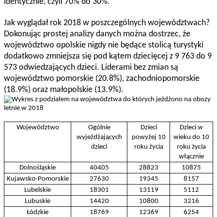
identycznie, czyli 70% do 30%.
Jak wyglądał rok 2018 w poszczególnych województwach?
Dokonując prostej analizy danych można dostrzec, że
województwo opolskie nigdy nie będące stolicą turystyki
dodatkowo zmniejsza się pod kątem dziecięcej z 9 763 do 9
573 odwiedzających dzieci. Liderami bez zmian są
województwo pomorskie (20.8%), zachodniopomorskie
(18.9%) oraz małopolskie (13.9%).
Województwo
Ogólnie
Dzieci
Dzieci w
wyjeżdżających
powyżej 10
wieku do 10
dzieci
roku życia
roku życia
włącznie
Dolnośląskie
40405
28823
10875
Kujawsko-Pomorskie
27630
19345
8157
Lubelskie
18301
13119
5112
Lubuskie
14420
10800
3216
Łódzkie
18769
12369
6254