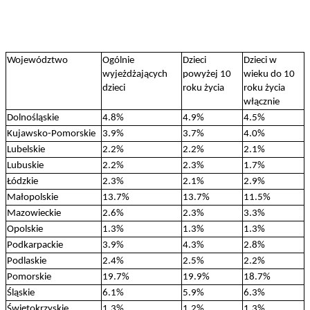
Województwo
Ogólnie
Dzieci
Dzieci w
wyjeżdżających
powyżej 10
wieku do 10
dzieci
roku życia
roku życia
włącznie
Dolnośląskie
4.8%
4.9%
4.5%
Kujawsko-Pomorskie
3.9%
3.7%
4.0%
Lubelskie
2.2%
2.2%
2.1%
Lubuskie
2.2%
2.3%
1.7%
Łódzkie
2.3%
2.1%
2.9%
Małopolskie
13.7%
13.7%
11.5%
Mazowieckie
2.6%
2.3%
3.3%
Opolskie
1.3%
1.3%
1.3%
Podkarpackie
3.9%
4.3%
2.8%
Podlaskie
2.4%
2.5%
2.2%
Pomorskie
19.7%
19.9%
18.7%
Śląskie
6.1%
5.9%
6.3%
Świętokrzyskie
1.3%
1.2%
1.3%