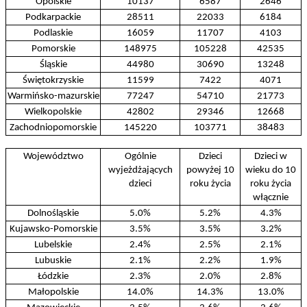
Opolskie
10137
6587
2646
Podkarpackie
28511
22033
6184
Podlaskie
16059
11707
4103
Pomorskie
148975
105228
42535
Śląskie
44980
30690
13248
Świętokrzyskie
11599
7422
4071
Warmińsko-mazurskie
77247
54710
21773
Wielkopolskie
42802
29346
12668
Zachodniopomorskie
145220
103771
38483
Województwo
Ogólnie
Dzieci
Dzieci w
wyjeżdżających
powyżej 10
wieku do 10
dzieci
roku życia
roku życia
włącznie
Dolnośląskie
5.0%
5.2%
4.3%
Kujawsko-Pomorskie
3.5%
3.5%
3.2%
Lubelskie
2.4%
2.5%
2.1%
Lubuskie
2.1%
2.2%
1.9%
Łódzkie
2.3%
2.0%
2.8%
Małopolskie
14.0%
14.3%
13.0%