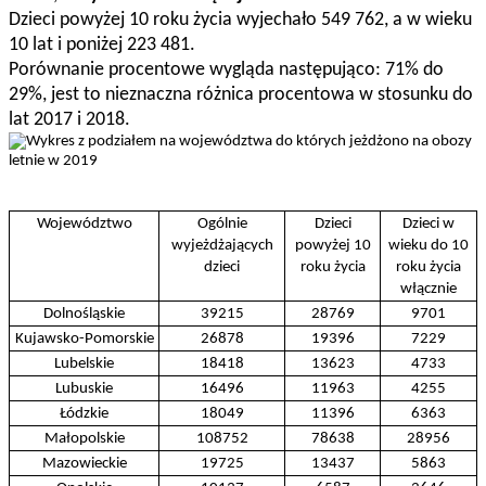
Dzieci powyżej 10 roku życia wyjechało 549 762, a w wieku
10 lat i poniżej 223 481.
Porównanie procentowe wygląda następująco: 71% do
29%, jest to nieznaczna różnica procentowa w stosunku do
lat 2017 i 2018.
Województwo
Ogólnie
Dzieci
Dzieci w
wyjeżdżających
powyżej 10
wieku do 10
dzieci
roku życia
roku życia
włącznie
Dolnośląskie
39215
28769
9701
Kujawsko-Pomorskie
26878
19396
7229
Lubelskie
18418
13623
4733
Lubuskie
16496
11963
4255
Łódzkie
18049
11396
6363
Małopolskie
108752
78638
28956
Mazowieckie
19725
13437
5863