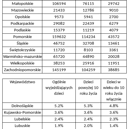
Małopolskie
106594
76115
29742
Mazowieckie
21433
12786
9010
Opolskie
9573
5941
2700
Podkarpackie
29082
22439
6279
Podlaskie
15379
11219
4079
Pomorskie
159632
114234
43572
Śląskie
46752
32708
13461
Świętokrzyskie
11720
8103
3361
Warmińsko-mazurskie
65720
44890
20028
Wielkopolskie
38253
25916
11951
Zachodniopomorskie
145199
104259
38685
Województwo
Ogólnie
Dzieci
Dzieci w
wyjeżdżających
powyżej 10
wieku do 10
dzieci
roku życia
roku życia
włącznie
Dolnośląskie
5.2%
5.3%
4.8%
Kujawsko-Pomorskie
3.6%
3.6%
3.6%
Lubelskie
2.4%
2.4%
2.3%
Lubuskie
1.9%
2.0%
1.4%