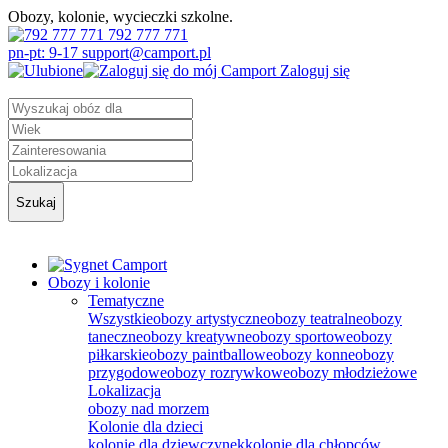
Obozy, kolonie, wycieczki szkolne.
792 777 771
pn-pt: 9-17 support@camport.pl
Zaloguj się
Szukaj
Obozy i kolonie
Tematyczne
Wszystkie
obozy artystyczne
obozy teatralne
obozy
taneczne
obozy kreatywne
obozy sportowe
obozy
piłkarskie
obozy paintballowe
obozy konne
obozy
przygodowe
obozy rozrywkowe
obozy młodzieżowe
Lokalizacja
obozy nad morzem
Kolonie dla dzieci
kolonie dla dziewczynek
kolonie dla chłopców